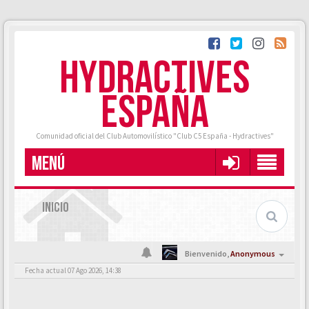
HYDRACTIVES
ESPAÑA
Comunidad oficial del Club Automovilístico "Club C5 España - Hydractives"
MENÚ
INICIO
Bienvenido,
Anonymous
Fecha actual 07 Ago 2026, 14:38