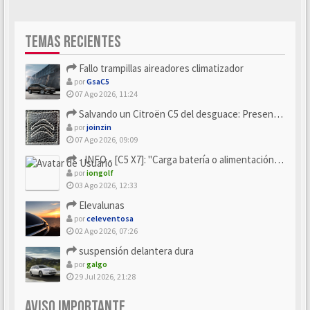
TEMAS RECIENTES
Fallo trampillas aireadores climatizador
por
GsaC5
07 Ago 2026, 11:24
Salvando un Citroën C5 del desguace: Presentación y seguimiento
por
joinzin
07 Ago 2026, 09:09
- INFO - [C5 X7]: "Carga batería o alimentación eléctri...
por
iongolf
03 Ago 2026, 12:33
Elevalunas
por
celeventosa
02 Ago 2026, 07:26
suspensión delantera dura
por
galgo
29 Jul 2026, 21:28
AVISO IMPORTANTE