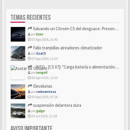
TEMAS RECIENTES
Salvando un Citroën C5 del desguace: Presentación y seguimiento
por
Eren
07 Ago 2026, 21:42
Fallo trampillas aireadores climatizador
por
GsaC5
07 Ago 2026, 11:24
- INFO - [C5 X7]: "Carga batería o alimentación eléctri...
por
iongolf
03 Ago 2026, 12:33
Elevalunas
por
celeventosa
02 Ago 2026, 07:26
suspensión delantera dura
por
galgo
29 Jul 2026, 21:28
AVISO IMPORTANTE