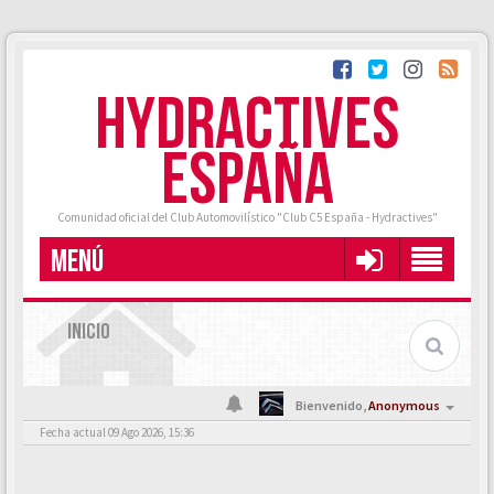
HYDRACTIVES
ESPAÑA
Comunidad oficial del Club Automovilístico "Club C5 España - Hydractives"
MENÚ
INICIO
Bienvenido,
Anonymous
Fecha actual 09 Ago 2026, 15:36