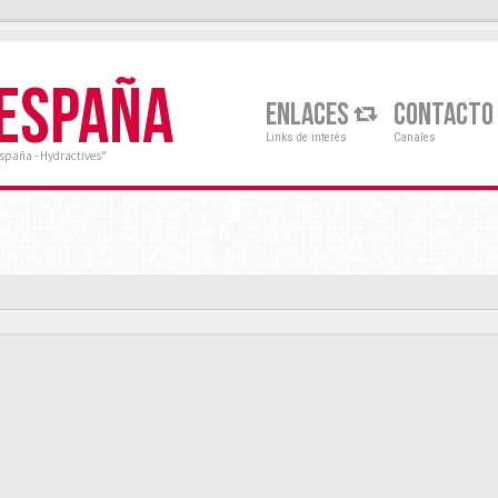
 ESPAÑA
ENLACES
CONTACTO
Links de interés
Canales
España - Hydractives"