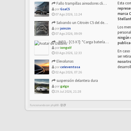
Esta co
Fallo trampillas aireadores climatizador
represe
por
GsaC5
marca C
07 Ago 2026, 11:24
Stellan
Salvando un Citroën C5 del desguace: Presentación y seguimiento
Los mens
por
joinzin
personal
07 Ago 2026, 09:09
ningún 
- INFO - [C5 X7]: "Carga batería o alimentación eléctri...
publica
por
iongolf
En caso 
03 Ago 2026, 12:33
ser reti
Elevalunas
nosotr
desarrol
por
celeventosa
02 Ago 2026, 07:26
suspensión delantera dura
por
galgo
29 Jul 2026, 21:28
Funcionando con phpBB -