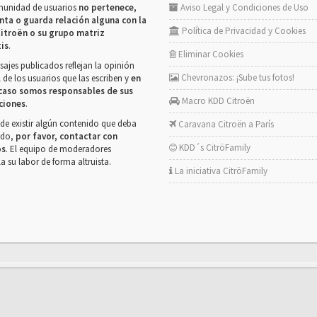
munidad de usuarios
no pertenece,
Aviso Legal y Condiciones de Uso
nta o guarda relación alguna con la
Política de Privacidad y Cookies
itroën o su grupo matriz
tis
.
Eliminar Cookies
ajes publicados reflejan la opinión
Chevronazos: ¡Sube tus fotos!
 de los usuarios que las escriben y
en
caso somos responsables de sus
Macro KDD Citroën
ciones
.
de existir algún contenido que deba
Caravana Citroën a París
rado,
por favor, contactar con
KDD´s CitröFamily
os
. El equipo de moderadores
la su labor de forma altruista.
La iniciativa CitröFamily