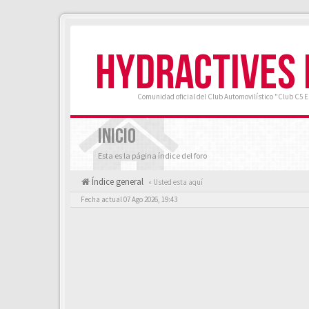
HYDRACTIVES
Comunidad oficial del Club Automovilístico "Club C5 
INICIO
Esta es la página índice del foro
Índice general
« Usted esta aquí
Fecha actual 07 Ago 2026, 19:43