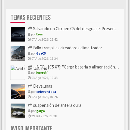
TEMAS RECIENTES
Salvando un Citroën C5 del desguace: Presentación y seguimiento
por
Eren
07 Ago 2026, 21:42
Fallo trampillas aireadores climatizador
por
GsaC5
07 Ago 2026, 11:24
- INFO - [C5 X7]: "Carga batería o alimentación eléctri...
por
iongolf
03 Ago 2026, 12:33
Elevalunas
por
celeventosa
02 Ago 2026, 07:26
suspensión delantera dura
por
galgo
29 Jul 2026, 21:28
AVISO IMPORTANTE