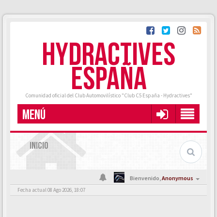
HYDRACTIVES
ESPAÑA
Comunidad oficial del Club Automovilístico "Club C5 España - Hydractives"
MENÚ
INICIO
Bienvenido,
Anonymous
Fecha actual 08 Ago 2026, 18:07