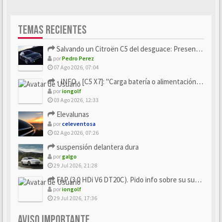
TEMAS RECIENTES
Salvando un Citroën C5 del desguace: Presentación y seguimiento
por
Pedro Perez
07 Ago 2026, 07:04
- INFO - [C5 X7]: "Carga batería o alimentación eléctri...
por
iongolf
03 Ago 2026, 12:33
Elevalunas
por
celeventosa
02 Ago 2026, 07:26
suspensión delantera dura
por
galgo
29 Jul 2026, 21:28
FAP (3.0 HDi V6 DT20C). Pido info sobre su sustitución
por
iongolf
29 Jul 2026, 17:36
AVISO IMPORTANTE