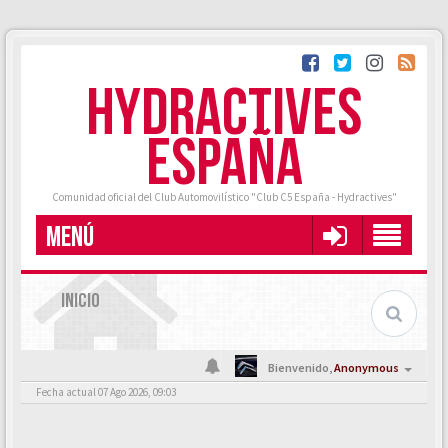
HYDRACTIVES
ESPAÑA
Comunidad oficial del Club Automovilístico "Club C5 España - Hydractives"
MENÚ
INICIO
Bienvenido,
Anonymous
Fecha actual 07 Ago 2026, 09:03