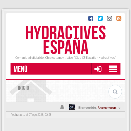
HYDRACTIVES
ESPAÑA
Comunidad oficial del Club Automovilístico "Club C5 España - Hydractives"
MENÚ
INICIO
Bienvenido,
Anonymous
Fecha actual 07 Ago 2026, 02:28