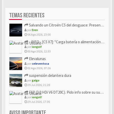
TEMAS RECIENTES
Salvando un Citroën C5 del desguace: Presentación y seguimiento
por
Eren
06 Ago 2026, 23:00
- INFO - [C5 X7]: "Carga batería o alimentación eléctri...
por
iongolf
03 Ago 2026, 12:33
Elevalunas
por
celeventosa
02 Ago 2026, 07:26
suspensión delantera dura
por
galgo
29 Jul 2026, 21:28
FAP (3.0 HDi V6 DT20C). Pido info sobre su sustitución
por
iongolf
29 Jul 2026, 17:36
AVISO IMPORTANTE