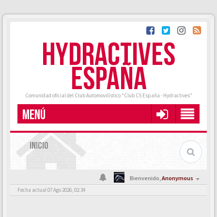
HYDRACTIVES
ESPAÑA
Comunidad oficial del Club Automovilístico "Club C5 España - Hydractives"
MENÚ
INICIO
Bienvenido,
Anonymous
Fecha actual 07 Ago 2026, 02:34