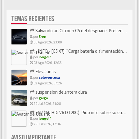
TEMAS RECIENTES
Salvando un Citroën C5 del desguace: Presentación y seguimiento
por
Eren
06 Ago 2026, 23:00
- INFO - [C5 X7]: "Carga batería o alimentación eléctri...
por
iongolf
03 Ago 2026, 12:33
Elevalunas
por
celeventosa
02 Ago 2026, 07:26
suspensión delantera dura
por
galgo
29 Jul 2026, 21:28
FAP (3.0 HDi V6 DT20C). Pido info sobre su sustitución
por
iongolf
29 Jul 2026, 17:36
AVISO IMPORTANTE