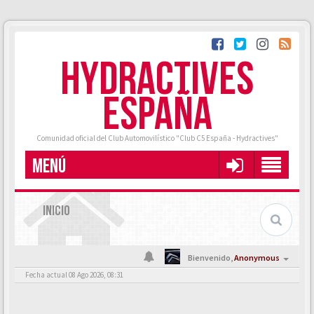
HYDRACTIVES
ESPAÑA
Comunidad oficial del Club Automovilístico "Club C5 España - Hydractives"
MENÚ
INICIO
Bienvenido,
Anonymous
Fecha actual 08 Ago 2026, 08:31