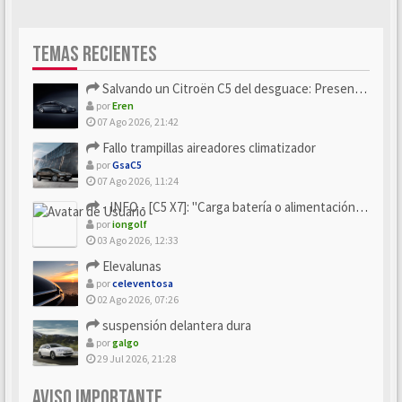
TEMAS RECIENTES
Salvando un Citroën C5 del desguace: Presentación y seguimiento
por
Eren
07 Ago 2026, 21:42
Fallo trampillas aireadores climatizador
por
GsaC5
07 Ago 2026, 11:24
- INFO - [C5 X7]: "Carga batería o alimentación eléctri...
por
iongolf
03 Ago 2026, 12:33
Elevalunas
por
celeventosa
02 Ago 2026, 07:26
suspensión delantera dura
por
galgo
29 Jul 2026, 21:28
AVISO IMPORTANTE