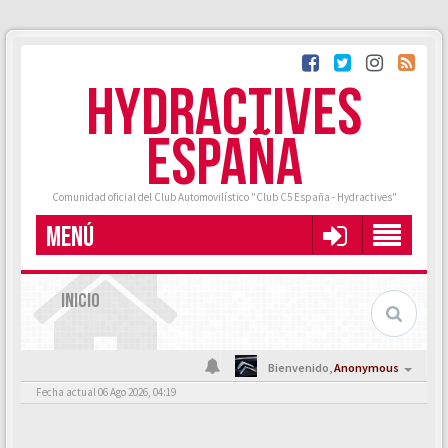
HYDRACTIVES
ESPAÑA
Comunidad oficial del Club Automovilístico "Club C5 España - Hydractives"
MENÚ
INICIO
Bienvenido,
Anonymous
Fecha actual 06 Ago 2026, 04:19