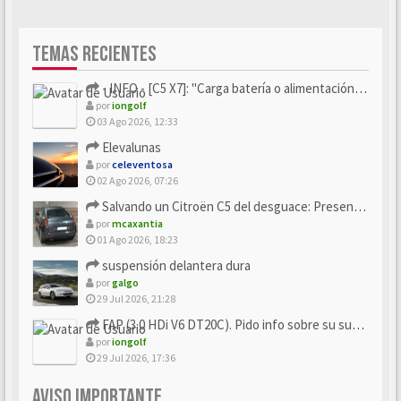
TEMAS RECIENTES
- INFO - [C5 X7]: "Carga batería o alimentación eléctri...
por
iongolf
03 Ago 2026, 12:33
Elevalunas
por
celeventosa
02 Ago 2026, 07:26
Salvando un Citroën C5 del desguace: Presentación y seguimiento
por
mcaxantia
01 Ago 2026, 18:23
suspensión delantera dura
por
galgo
29 Jul 2026, 21:28
FAP (3.0 HDi V6 DT20C). Pido info sobre su sustitución
por
iongolf
29 Jul 2026, 17:36
AVISO IMPORTANTE