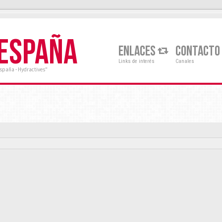
 ESPAÑA
ENLACES
CONTACTO
Links de interés
Canales
España - Hydractives"