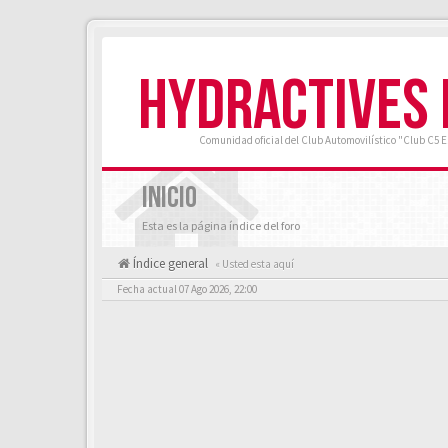
HYDRACTIVES
Comunidad oficial del Club Automovilístico "Club C5 
INICIO
Esta es la página índice del foro
Índice general
« Usted esta aquí
Fecha actual 07 Ago 2026, 22:00