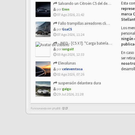
Esta co
Salvando un Citroën C5 del desguace: Presentación y seguimiento
represe
por
Eren
marca C
07 Ago 2026, 21:42
Stellan
Fallo trampillas aireadores climatizador
Los mens
por
GsaC5
personal
07 Ago 2026, 11:24
ningún 
- INFO - [C5 X7]: "Carga batería o alimentación eléctri...
publica
por
iongolf
En caso 
03 Ago 2026, 12:33
ser reti
Elevalunas
nosotr
desarrol
por
celeventosa
02 Ago 2026, 07:26
suspensión delantera dura
por
galgo
29 Jul 2026, 21:28
Funcionando con phpBB -