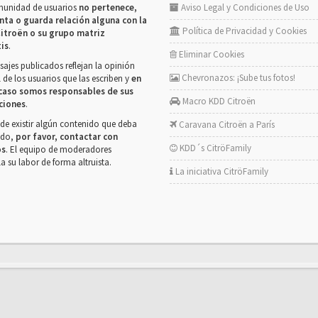
munidad de usuarios
no pertenece,
Aviso Legal y Condiciones de Uso
nta o guarda relación alguna con la
Política de Privacidad y Cookies
itroën o su grupo matriz
tis
.
Eliminar Cookies
ajes publicados reflejan la opinión
Chevronazos: ¡Sube tus fotos!
 de los usuarios que las escriben y
en
caso somos responsables de sus
Macro KDD Citroën
ciones
.
de existir algún contenido que deba
Caravana Citroën a París
rado,
por favor, contactar con
KDD´s CitröFamily
os
. El equipo de moderadores
la su labor de forma altruista.
La iniciativa CitröFamily