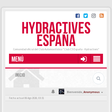
HYDRACTIVES
ESPAÑA
Comunidad oficial del Club Automovilístico "Club C5 España - Hydractives"
MENÚ
INICIO
Bienvenido,
Anonymous
Fecha actual 06 Ago 2026, 03:31