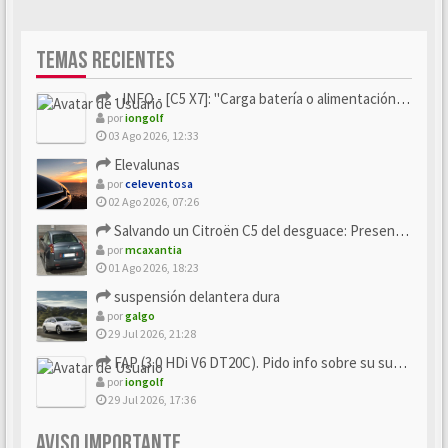
TEMAS RECIENTES
- INFO - [C5 X7]: "Carga batería o alimentación eléctri...
por
iongolf
03 Ago 2026, 12:33
Elevalunas
por
celeventosa
02 Ago 2026, 07:26
Salvando un Citroën C5 del desguace: Presentación y seguimiento
por
mcaxantia
01 Ago 2026, 18:23
suspensión delantera dura
por
galgo
29 Jul 2026, 21:28
FAP (3.0 HDi V6 DT20C). Pido info sobre su sustitución
por
iongolf
29 Jul 2026, 17:36
AVISO IMPORTANTE