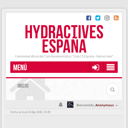
HYDRACTIVES
ESPAÑA
Comunidad oficial del Club Automovilístico "Club C5 España - Hydractives"
MENÚ
INICIO
Bienvenido,
Anonymous
Fecha actual 10 Ago 2026, 10:49