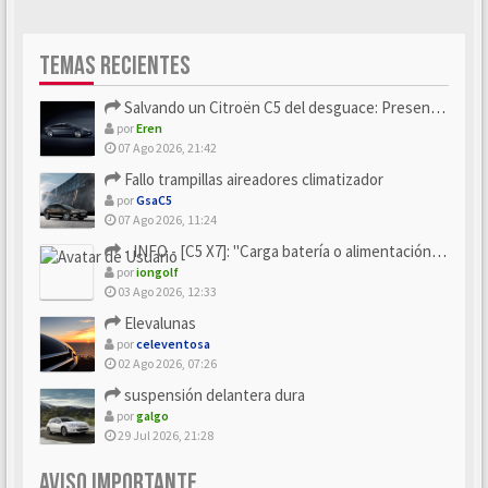
TEMAS RECIENTES
Salvando un Citroën C5 del desguace: Presentación y seguimiento
por
Eren
07 Ago 2026, 21:42
Fallo trampillas aireadores climatizador
por
GsaC5
07 Ago 2026, 11:24
- INFO - [C5 X7]: "Carga batería o alimentación eléctri...
por
iongolf
03 Ago 2026, 12:33
Elevalunas
por
celeventosa
02 Ago 2026, 07:26
suspensión delantera dura
por
galgo
29 Jul 2026, 21:28
AVISO IMPORTANTE