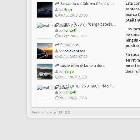
Esta co
Salvando un Citroën C5 del desguace: Presentación y seguimiento
represe
por
Eren
marca C
06 Ago 2026, 23:00
Stellan
- INFO - [C5 X7]: "Carga batería o alimentación eléctri...
Los mens
por
iongolf
personal
03 Ago 2026, 12:33
ningún 
Elevalunas
publica
por
celeventosa
En caso 
02 Ago 2026, 07:26
ser reti
suspensión delantera dura
nosotr
desarrol
por
galgo
29 Jul 2026, 21:28
FAP (3.0 HDi V6 DT20C). Pido info sobre su sustitución
por
iongolf
29 Jul 2026, 17:36
Funcionando con phpBB -