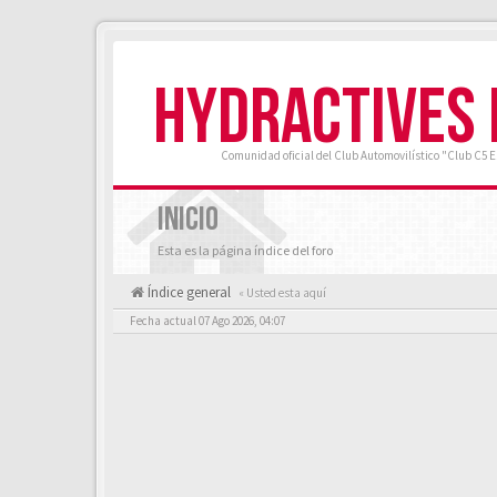
HYDRACTIVES
Comunidad oficial del Club Automovilístico "Club C5 
INICIO
Esta es la página índice del foro
Índice general
« Usted esta aquí
Fecha actual 07 Ago 2026, 04:07