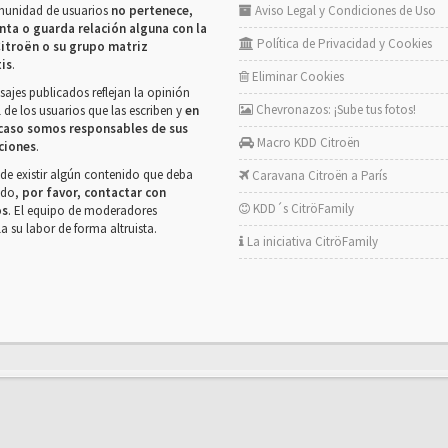
munidad de usuarios
no pertenece,
Aviso Legal y Condiciones de Uso
nta o guarda relación alguna con la
Política de Privacidad y Cookies
itroën o su grupo matriz
tis
.
Eliminar Cookies
ajes publicados reflejan la opinión
Chevronazos: ¡Sube tus fotos!
 de los usuarios que las escriben y
en
caso somos responsables de sus
Macro KDD Citroën
ciones
.
de existir algún contenido que deba
Caravana Citroën a París
rado,
por favor, contactar con
KDD´s CitröFamily
os
. El equipo de moderadores
la su labor de forma altruista.
La iniciativa CitröFamily