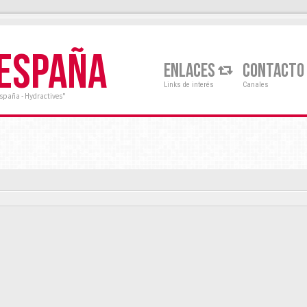
 ESPAÑA
ENLACES
CONTACTO
Links de interés
Canales
España - Hydractives"