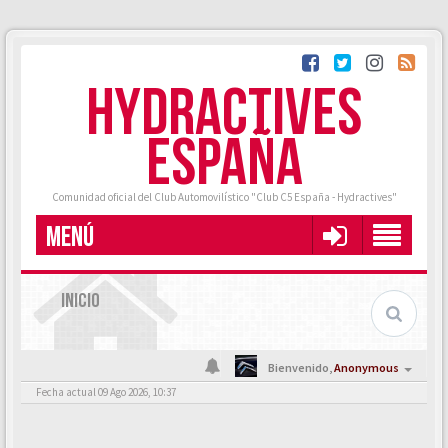
HYDRACTIVES
ESPAÑA
Comunidad oficial del Club Automovilístico "Club C5 España - Hydractives"
MENÚ
INICIO
Bienvenido,
Anonymous
Fecha actual 09 Ago 2026, 10:37