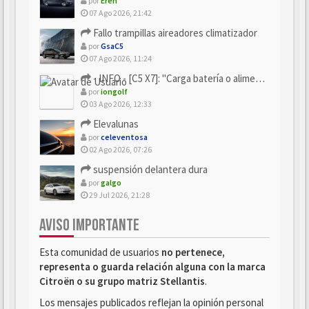
por
Eren
07 Ago 2026, 21:42
Fallo trampillas aireadores climatizador
por
GsaC5
07 Ago 2026, 11:24
- INFO - [C5 X7]: "Carga batería o alimentación eléctri...
por
iongolf
03 Ago 2026, 12:33
Elevalunas
por
celeventosa
02 Ago 2026, 07:26
suspensión delantera dura
por
galgo
29 Jul 2026, 21:28
AVISO IMPORTANTE
Esta comunidad de usuarios
no pertenece,
representa o guarda relación alguna con la marca
Citroën o su grupo matriz Stellantis
.
Los mensajes publicados reflejan la opinión personal