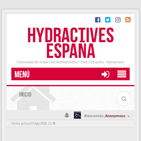
HYDRACTIVES
ESPAÑA
Comunidad oficial del Club Automovilístico "Club C5 España - Hydractives"
MENÚ
INICIO
Bienvenido,
Anonymous
Fecha actual 07 Ago 2026, 11:38