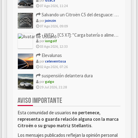
por
GsaC5
07 Ago 2026, 11:24
Salvando un Citroën C5 del desguace: Presentación y seguimiento
por
joinzin
07 Ago 2026, 09:09
- INFO - [C5 X7]: "Carga batería o alimentación eléctri...
por
iongolf
03 Ago 2026, 12:33
Elevalunas
por
celeventosa
02 Ago 2026, 07:26
suspensión delantera dura
por
galgo
29 Jul 2026, 21:28
AVISO IMPORTANTE
Esta comunidad de usuarios
no pertenece,
representa o guarda relación alguna con la marca
Citroën o su grupo matriz Stellantis
.
Los mensajes publicados reflejan la opinión personal