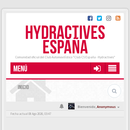
HYDRACTIVES
ESPAÑA
Comunidad oficial del Club Automovilístico "Club C5 España - Hydractives"
MENÚ
INICIO
Bienvenido,
Anonymous
Fecha actual 08 Ago 2026, 03:47