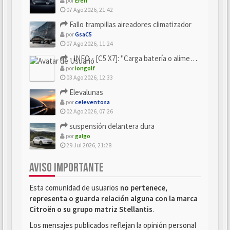
por
Eren
07 Ago 2026, 21:42
Fallo trampillas aireadores climatizador
por
GsaC5
07 Ago 2026, 11:24
- INFO - [C5 X7]: "Carga batería o alimentación eléctri...
por
iongolf
03 Ago 2026, 12:33
Elevalunas
por
celeventosa
02 Ago 2026, 07:26
suspensión delantera dura
por
galgo
29 Jul 2026, 21:28
AVISO IMPORTANTE
Esta comunidad de usuarios
no pertenece,
representa o guarda relación alguna con la marca
Citroën o su grupo matriz Stellantis
.
Los mensajes publicados reflejan la opinión personal