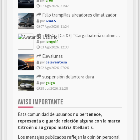
por
Eren
07 Ago 2026, 21:42
Fallo trampillas aireadores climatizador
por
GsaC5
07 Ago 2026, 11:24
- INFO - [C5 X7]: "Carga batería o alimentación eléctri...
por
iongolf
03 Ago 2026, 12:33
Elevalunas
por
celeventosa
02 Ago 2026, 07:26
suspensión delantera dura
por
galgo
29 Jul 2026, 21:28
AVISO IMPORTANTE
Esta comunidad de usuarios
no pertenece,
representa o guarda relación alguna con la marca
Citroën o su grupo matriz Stellantis
.
Los mensajes publicados reflejan la opinión personal