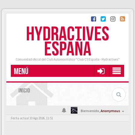
HYDRACTIVES
ESPAÑA
Comunidad oficial del Club Automovilístico "Club C5 España - Hydractives"
MENÚ
INICIO
Bienvenido,
Anonymous
Fecha actual 10 Ago 2026, 11:51