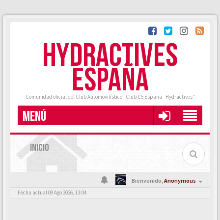
HYDRACTIVES
ESPAÑA
Comunidad oficial del Club Automovilístico "Club C5 España - Hydractives"
MENÚ
INICIO
Bienvenido,
Anonymous
Fecha actual 09 Ago 2026, 13:04