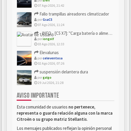
por
Eren
07 Ago 2026, 21:42
Fallo trampillas aireadores climatizador
por
GsaC5
07 Ago 2026, 11:24
- INFO - [C5 X7]: "Carga batería o alimentación eléctri...
por
iongolf
03 Ago 2026, 12:33
Elevalunas
por
celeventosa
02 Ago 2026, 07:26
suspensión delantera dura
por
galgo
29 Jul 2026, 21:28
AVISO IMPORTANTE
Esta comunidad de usuarios
no pertenece,
representa o guarda relación alguna con la marca
Citroën o su grupo matriz Stellantis
.
Los mensajes publicados reflejan la opinión personal