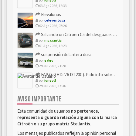
por
iongolf
03 Ago 2026, 12:33
Elevalunas
por
celeventosa
02 Ago 2026, 07:26
Salvando un Citroën C5 del desguace: Presentación y seguimiento
por
mcaxantia
01 Ago 2026, 18:23
suspensión delantera dura
por
galgo
29 Jul 2026, 21:28
FAP (3.0 HDi V6 DT20C). Pido info sobre su sustitución
por
iongolf
29 Jul 2026, 17:36
AVISO IMPORTANTE
Esta comunidad de usuarios
no pertenece,
representa o guarda relación alguna con la marca
Citroën o su grupo matriz Stellantis
.
Los mensajes publicados reflejan la opinión personal