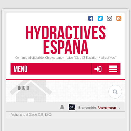
HYDRACTIVES
ESPAÑA
Comunidad oficial del Club Automovilístico "Club C5 España - Hydractives"
MENÚ
INICIO
Bienvenido,
Anonymous
Fecha actual 06 Ago 2026, 12:02