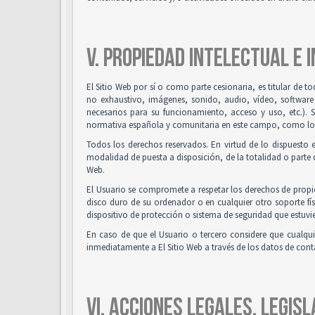
V. PROPIEDAD INTELECTUAL E 
El Sitio Web por sí o como parte cesionaria, es titular de t
no exhaustivo, imágenes, sonido, audio, vídeo, software
necesarios para su funcionamiento, acceso y uso, etc.). 
normativa española y comunitaria en este campo, como los t
Todos los derechos reservados. En virtud de lo dispuesto 
modalidad de puesta a disposición, de la totalidad o parte d
Web.
El Usuario se compromete a respetar los derechos de propied
disco duro de su ordenador o en cualquier otro soporte fís
dispositivo de protección o sistema de seguridad que estuvie
En caso de que el Usuario o tercero considere que cualqu
inmediatamente a El Sitio Web a través de los datos de co
VI. ACCIONES LEGALES, LEGISL