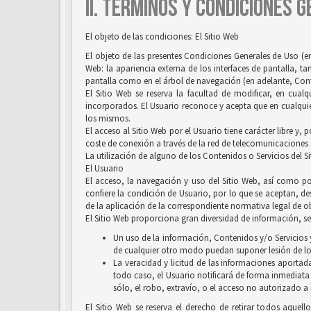
II. TÉRMINOS Y CONDICIONES 
El objeto de las condiciones: El Sitio Web
El objeto de las presentes Condiciones Generales de Uso (en
Web: la apariencia externa de los interfaces de pantalla, 
pantalla como en el árbol de navegación (en adelante, Conten
El Sitio Web se reserva la facultad de modificar, en cual
incorporados. El Usuario reconoce y acepta que en cualquie
los mismos.
El acceso al Sitio Web por el Usuario tiene carácter libre y,
coste de conexión a través de la red de telecomunicaciones
La utilización de alguno de los Contenidos o Servicios del S
El Usuario
El acceso, la navegación y uso del Sitio Web, así como por
confiere la condición de Usuario, por lo que se aceptan, des
de la aplicación de la correspondiente normativa legal de ob
El Sitio Web proporciona gran diversidad de información, ser
Un uso de la información, Contenidos y/o Servicios y
de cualquier otro modo puedan suponer lesión de lo
La veracidad y licitud de las informaciones aportada
todo caso, el Usuario notificará de forma inmediata
sólo, el robo, extravío, o el acceso no autorizado a
El Sitio Web se reserva el derecho de retirar todos aquell