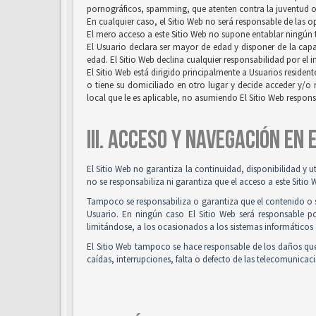
pornográficos, spamming, que atenten contra la juventud o l
En cualquier caso, el Sitio Web no será responsable de las 
El mero acceso a este Sitio Web no supone entablar ningún ti
El Usuario declara ser mayor de edad y disponer de la capac
edad. El Sitio Web declina cualquier responsabilidad por el 
El Sitio Web está dirigido principalmente a Usuarios resident
o tiene su domiciliado en otro lugar y decide acceder y/o 
local que le es aplicable, no asumiendo El Sitio Web respon
III. ACCESO Y NAVEGACIÓN EN
El Sitio Web no garantiza la continuidad, disponibilidad y u
no se responsabiliza ni garantiza que el acceso a este Sitio 
Tampoco se responsabiliza o garantiza que el contenido o so
Usuario. En ningún caso El Sitio Web será responsable po
limitándose, a los ocasionados a los sistemas informáticos 
El Sitio Web tampoco se hace responsable de los daños que
caídas, interrupciones, falta o defecto de las telecomunicac