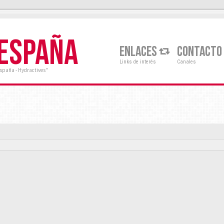
 ESPAÑA
ENLACES
CONTACTO
Links de interés
Canales
España - Hydractives"