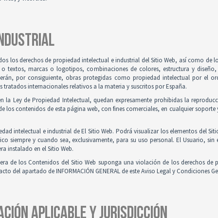
INDUSTRIAL
odos los derechos de propiedad intelectual e industrial del Sitio Web, así como de
 o textos, marcas o logotipos, combinaciones de colores, estructura y diseño
Serán, por consiguiente, obras protegidas como propiedad intelectual por el ord
ratados internacionales relativos a la materia y suscritos por España.
en la Ley de Propiedad Intelectual, quedan expresamente prohibidas la reproducci
e los contenidos de esta página web, con fines comerciales, en cualquier soporte y
ad intelectual e industrial de El Sitio Web. Podrá visualizar los elementos del Sit
ico siempre y cuando sea, exclusivamente, para su uso personal. El Usuario, sin
ra instalado en el Sitio Web.
iera de los Contenidos del Sitio Web suponga una violación de los derechos de p
ntacto del apartado de INFORMACIÓN GENERAL de este Aviso Legal y Condiciones Ge
ACIÓN APLICABLE Y JURISDICCIÓN