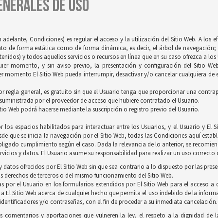
GENERALES DE USO
 adelante, Condiciones) es regular el acceso y la utilización del Sitio Web. A los 
tanto de forma estática como de forma dinámica, es decir, el árbol de navegación; 
idos) y todos aquellos servicios o recursos en línea que en su caso ofrezca a los U
quier momento, y sin aviso previo, la presentación y configuración del Sitio We
r momento El Sitio Web pueda interrumpir, desactivar y/o cancelar cualquiera de es
 por regla general, es gratuito sin que el Usuario tenga que proporcionar una contrapr
 suministrada por el proveedor de acceso que hubiere contratado el Usuario.
itio Web podrá hacerse mediante la suscripción o registro previo del Usuario.
 los espacios habilitados para interactuar entre los Usuarios, y el Usuario y E
de que se inicia la navegación por el Sitio Web, todas las Condiciones aquí establ
ligado cumplimiento según el caso. Dada la relevancia de lo anterior, se recomienda
vicios y datos. El Usuario asume su responsabilidad para realizar un uso correcto d
 datos ofrecidos por El Sitio Web sin que sea contrario a lo dispuesto por las pres
s derechos de terceros o del mismo funcionamiento del Sitio Web.
s por el Usuario en los formularios extendidos por El Sitio Web para el acceso a c
 a El Sitio Web acerca de cualquier hecho que permita el uso indebido de la inform
 identificadores y/o contraseñas, con el fin de proceder a su inmediata cancelación.
os comentarios y aportaciones que vulneren la ley, el respeto a la dignidad de 