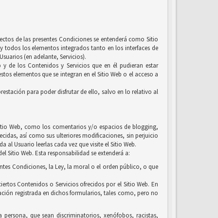
efectos de las presentes Condiciones se entenderá como Sitio
y todos los elementos integrados tanto en los interfaces de
suarios (en adelante, Servicios).
b y de los Contenidos y Servicios que en él pudieran estar
tos elementos que se integran en el Sitio Web o el acceso a
estación para poder disfrutar de ello, salvo en lo relativo al
l Sitio Web, como los comentarios y/o espacios de blogging,
ecidas, así como sus ulteriores modificaciones, sin perjuicio
 al Usuario leerlas cada vez que visite el Sitio Web.
el Sitio Web. Esta responsabilidad se extenderá a:
entes Condiciones, la Ley, la moral o el orden público, o que
iertos Contenidos o Servicios ofrecidos por el Sitio Web. En
ación registrada en dichos formularios, tales como, pero no
la persona, que sean discriminatorios, xenófobos, racistas,