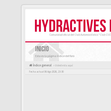
HYDRACTIVES
Comunidad oficial del Club Automovilístico "Club C5 
INICIO
Esta es la página índice del foro
Índice general
« Usted esta aquí
Fecha actual 06 Ago 2026, 23:30