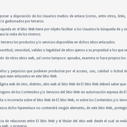
poner a disposición de los Usuarios medios de enlace (como, entre otros, links
y/o gestionados por terceros.
squeda en el Sitio Web tiene por objeto facilitar a los Usuarios la búsqueda de y 
ra la visita de los mismos.
 terceros los productos y/o servicios disponibles en dichos sitios enlazados.
actitud, veracidad, validez o legalidad de sitios ajenos a su propiedad a los que 
nido de otros sitios web, así como tampoco aprueba, examina ni hace propios los p
ños y perjuicios que pudieran producirse por el acceso, uso, calidad o licitud 
y que sean enlazados en este Sitio Web.
gina web de otro, distinto, sitio web al Sitio Web de El Sitio Web deberá saber que:
guno de los Contenidos y/o Servicios del Sitio Web sin autorización expresa de El 
 o incorrecta sobre el Sitio Web de El Sitio Web, ni sobre los Contenidos y/o Serv
tablezca dicho hiperenlace no contendrá ningún elemento, de este Sitio Web, proteg
ia de relaciones entre El Sitio Web y el titular del sitio web desde el cual se re
o web, y viceversa.