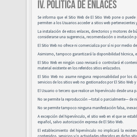
IV. POLÍTICA DE ENLACES
Se informa que el Sitio Web de El Sitio Web pone o puede 
permiten a los Usuarios acceder a sitios web pertenecientes 
La instalación de estos enlaces, directorios y motores de bú
considerarse una sugerencia, recomendación o invitación pa
El Sitio Web no ofrece ni comercializa por sí ni por medio de
Asimismo, tampoco garantizará la disponibilidad técnica, ex
El Sitio Web en ningún caso revisará o controlará el conte
material existente en los referidos sitios enlazados.
El Sitio Web no asume ninguna responsabilidad por los da
servicios de los sitios web no gestionados por El Sitio Web 
El Usuario o tercero que realice un hipervínculo desde una pá
No se permite la reproducción —total o parcialmente— de nin
No se permite tampoco ninguna manifestación falsa, inexacta
A excepción del hipervínculo, el sitio web en el que se es
español, salvo autorización expresa de El Sitio Web.
El establecimiento del hipervínculo no implicará la existenc
contenidos, servicios y/o actividades ofrecidos en dicho siti