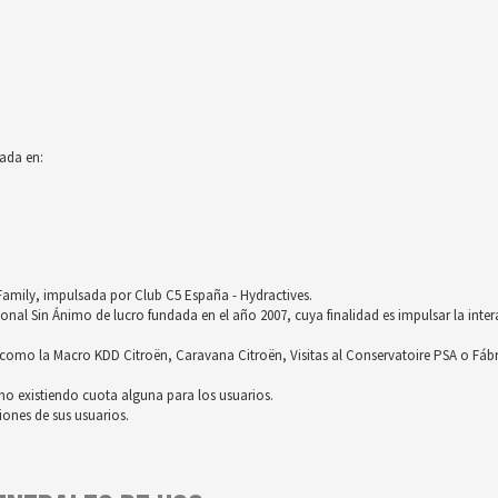
ada en:
röFamily, impulsada por Club C5 España - Hydractives.
nal Sin Ánimo de lucro fundada en el año 2007, cuya finalidad es impulsar la inter
omo la Macro KDD Citroën, Caravana Citroën, Visitas al Conservatoire PSA o Fáb
no existiendo cuota alguna para los usuarios.
ones de sus usuarios.