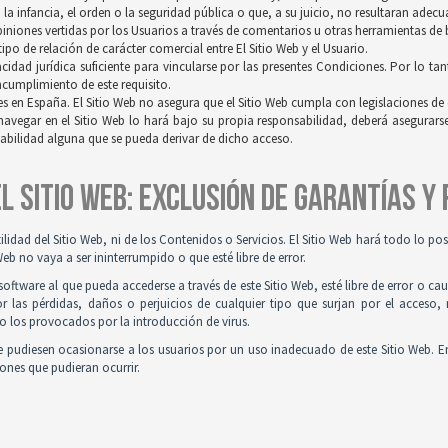
a infancia, el orden o la seguridad pública o que, a su juicio, no resultaran adec
opiniones vertidas por los Usuarios a través de comentarios u otras herramientas de
po de relación de carácter comercial entre El Sitio Web y el Usuario.
idad jurídica suficiente para vincularse por las presentes Condiciones. Por lo tan
incumplimiento de este requisito.
es en España. El Sitio Web no asegura que el Sitio Web cumpla con legislaciones de o
navegar en el Sitio Web lo hará bajo su propia responsabilidad, deberá asegurar
sabilidad alguna que se pueda derivar de dicho acceso.
 EL SITIO WEB: EXCLUSIÓN DE GARANTÍAS Y
tilidad del Sitio Web, ni de los Contenidos o Servicios. El Sitio Web hará todo lo p
Web no vaya a ser ininterrumpido o que esté libre de error.
ftware al que pueda accederse a través de este Sitio Web, esté libre de error o ca
r las pérdidas, daños o perjuicios de cualquier tipo que surjan por el acceso,
o los provocados por la introducción de virus.
 pudiesen ocasionarse a los usuarios por un uso inadecuado de este Sitio Web. E
iones que pudieran ocurrir.