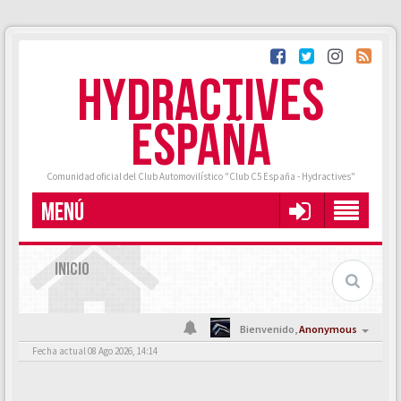
HYDRACTIVES
ESPAÑA
Comunidad oficial del Club Automovilístico "Club C5 España - Hydractives"
MENÚ
INICIO
Bienvenido,
Anonymous
Fecha actual 08 Ago 2026, 14:14