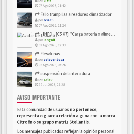
por
Eren
07 Ago 2026, 21:42
Fallo trampillas aireadores climatizador
por
GsaC5
07 Ago 2026, 11:24
- INFO - [C5 X7]: "Carga batería o alimentación eléctri...
por
iongolf
03 Ago 2026, 12:33
Elevalunas
por
celeventosa
02 Ago 2026, 07:26
suspensión delantera dura
por
galgo
29 Jul 2026, 21:28
AVISO IMPORTANTE
Esta comunidad de usuarios
no pertenece,
representa o guarda relación alguna con la marca
Citroën o su grupo matriz Stellantis
.
Los mensajes publicados reflejan la opinión personal