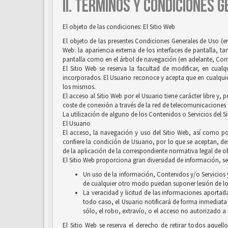
II. TÉRMINOS Y CONDICIONES 
El objeto de las condiciones: El Sitio Web
El objeto de las presentes Condiciones Generales de Uso (en
Web: la apariencia externa de los interfaces de pantalla, 
pantalla como en el árbol de navegación (en adelante, Conten
El Sitio Web se reserva la facultad de modificar, en cual
incorporados. El Usuario reconoce y acepta que en cualquie
los mismos.
El acceso al Sitio Web por el Usuario tiene carácter libre y,
coste de conexión a través de la red de telecomunicaciones
La utilización de alguno de los Contenidos o Servicios del S
El Usuario
El acceso, la navegación y uso del Sitio Web, así como por
confiere la condición de Usuario, por lo que se aceptan, des
de la aplicación de la correspondiente normativa legal de ob
El Sitio Web proporciona gran diversidad de información, ser
Un uso de la información, Contenidos y/o Servicios y
de cualquier otro modo puedan suponer lesión de lo
La veracidad y licitud de las informaciones aportada
todo caso, el Usuario notificará de forma inmediata
sólo, el robo, extravío, o el acceso no autorizado a
El Sitio Web se reserva el derecho de retirar todos aquell