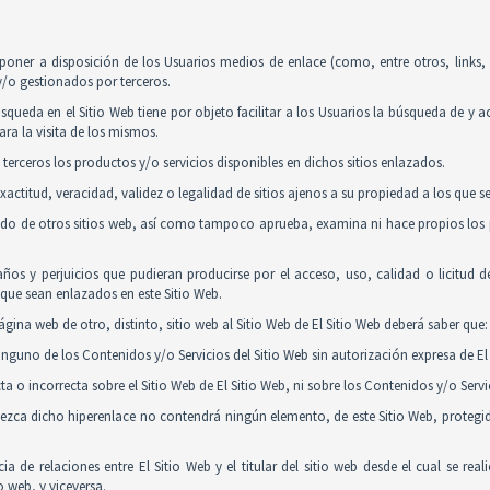
poner a disposición de los Usuarios medios de enlace (como, entre otros, links
y/o gestionados por terceros.
squeda en el Sitio Web tiene por objeto facilitar a los Usuarios la búsqueda de y 
ra la visita de los mismos.
 terceros los productos y/o servicios disponibles en dichos sitios enlazados.
actitud, veracidad, validez o legalidad de sitios ajenos a su propiedad a los que 
nido de otros sitios web, así como tampoco aprueba, examina ni hace propios los p
ños y perjuicios que pudieran producirse por el acceso, uso, calidad o licitud 
y que sean enlazados en este Sitio Web.
gina web de otro, distinto, sitio web al Sitio Web de El Sitio Web deberá saber que:
guno de los Contenidos y/o Servicios del Sitio Web sin autorización expresa de El 
 o incorrecta sobre el Sitio Web de El Sitio Web, ni sobre los Contenidos y/o Serv
tablezca dicho hiperenlace no contendrá ningún elemento, de este Sitio Web, proteg
ia de relaciones entre El Sitio Web y el titular del sitio web desde el cual se re
o web, y viceversa.