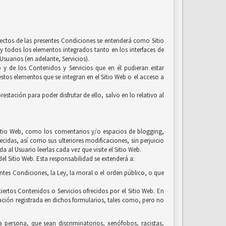
efectos de las presentes Condiciones se entenderá como Sitio
y todos los elementos integrados tanto en los interfaces de
suarios (en adelante, Servicios).
b y de los Contenidos y Servicios que en él pudieran estar
tos elementos que se integran en el Sitio Web o el acceso a
estación para poder disfrutar de ello, salvo en lo relativo al
l Sitio Web, como los comentarios y/o espacios de blogging,
ecidas, así como sus ulteriores modificaciones, sin perjuicio
 al Usuario leerlas cada vez que visite el Sitio Web.
el Sitio Web. Esta responsabilidad se extenderá a:
entes Condiciones, la Ley, la moral o el orden público, o que
iertos Contenidos o Servicios ofrecidos por el Sitio Web. En
ación registrada en dichos formularios, tales como, pero no
la persona, que sean discriminatorios, xenófobos, racistas,