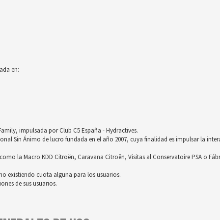
ada en:
röFamily, impulsada por Club C5 España - Hydractives.
nal Sin Ánimo de lucro fundada en el año 2007, cuya finalidad es impulsar la inter
omo la Macro KDD Citroën, Caravana Citroën, Visitas al Conservatoire PSA o Fáb
no existiendo cuota alguna para los usuarios.
ones de sus usuarios.