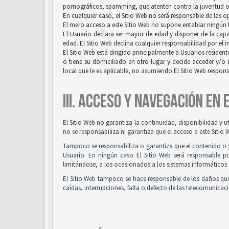
pornográficos, spamming, que atenten contra la juventud o l
En cualquier caso, el Sitio Web no será responsable de las 
El mero acceso a este Sitio Web no supone entablar ningún ti
El Usuario declara ser mayor de edad y disponer de la capac
edad. El Sitio Web declina cualquier responsabilidad por el 
El Sitio Web está dirigido principalmente a Usuarios resident
o tiene su domiciliado en otro lugar y decide acceder y/o 
local que le es aplicable, no asumiendo El Sitio Web respon
III. ACCESO Y NAVEGACIÓN EN
El Sitio Web no garantiza la continuidad, disponibilidad y u
no se responsabiliza ni garantiza que el acceso a este Sitio 
Tampoco se responsabiliza o garantiza que el contenido o so
Usuario. En ningún caso El Sitio Web será responsable po
limitándose, a los ocasionados a los sistemas informáticos 
El Sitio Web tampoco se hace responsable de los daños que
caídas, interrupciones, falta o defecto de las telecomunicac