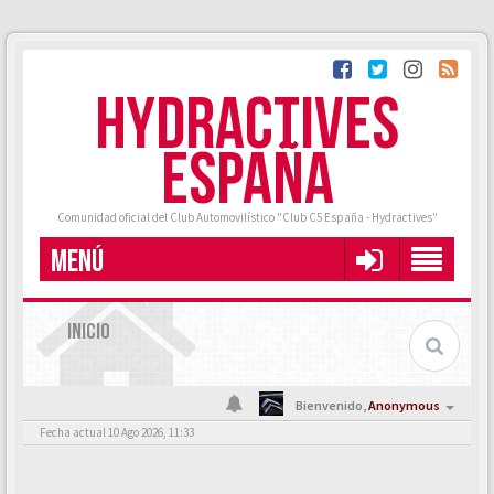
HYDRACTIVES
ESPAÑA
Comunidad oficial del Club Automovilístico "Club C5 España - Hydractives"
MENÚ
INICIO
Bienvenido,
Anonymous
Fecha actual 10 Ago 2026, 11:33