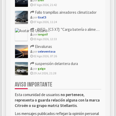
por
Eren
07 Ago 2026, 21:42
Fallo trampillas aireadores climatizador
por
GsaC5
07 Ago 2026, 11:24
- INFO - [C5 X7]: "Carga batería o alimentación eléctri...
por
iongolf
03 Ago 2026, 12:33
Elevalunas
por
celeventosa
02 Ago 2026, 07:26
suspensión delantera dura
por
galgo
29 Jul 2026, 21:28
AVISO IMPORTANTE
Esta comunidad de usuarios
no pertenece,
representa o guarda relación alguna con la marca
Citroën o su grupo matriz Stellantis
.
Los mensajes publicados reflejan la opinión personal