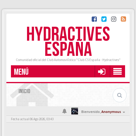
HYDRACTIVES
ESPAÑA
Comunidad oficial del Club Automovilístico "Club C5 España - Hydractives"
MENÚ
INICIO
Bienvenido,
Anonymous
Fecha actual 06 Ago 2026, 03:43