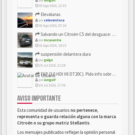
por
iongolf
03 Ago 2026, 12:33
Elevalunas
por
celeventosa
02 Ago 2026, 07:26
Salvando un Citroën C5 del desguace: Presentación y seguimiento
por
mcaxantia
01 Ago 2026, 18:23
suspensión delantera dura
por
galgo
29 Jul 2026, 21:28
FAP (3.0 HDi V6 DT20C). Pido info sobre su sustitución
por
iongolf
29 Jul 2026, 17:36
AVISO IMPORTANTE
Esta comunidad de usuarios
no pertenece,
representa o guarda relación alguna con la marca
Citroën o su grupo matriz Stellantis
.
Los mensajes publicados reflejan la opinión personal