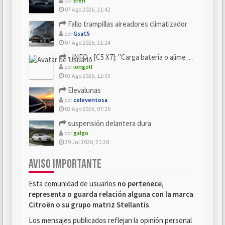
por
Eren
07 Ago 2026, 21:42
Fallo trampillas aireadores climatizador
por
GsaC5
07 Ago 2026, 11:24
- INFO - [C5 X7]: "Carga batería o alimentación eléctri...
por
iongolf
03 Ago 2026, 12:33
Elevalunas
por
celeventosa
02 Ago 2026, 07:26
suspensión delantera dura
por
galgo
29 Jul 2026, 21:28
AVISO IMPORTANTE
Esta comunidad de usuarios
no pertenece,
representa o guarda relación alguna con la marca
Citroën o su grupo matriz Stellantis
.
Los mensajes publicados reflejan la opinión personal