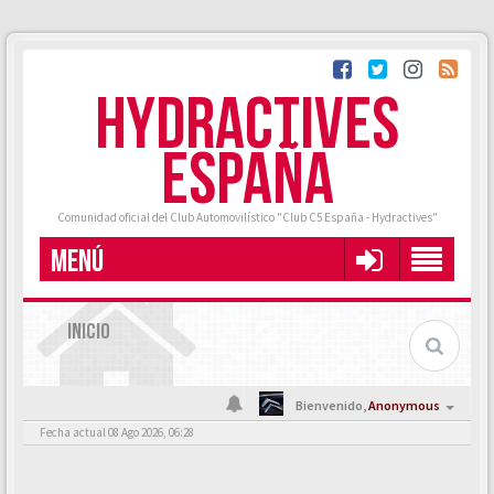
HYDRACTIVES
ESPAÑA
Comunidad oficial del Club Automovilístico "Club C5 España - Hydractives"
MENÚ
INICIO
Bienvenido,
Anonymous
Fecha actual 08 Ago 2026, 06:28