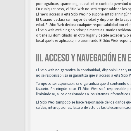
pornográficos, spamming, que atenten contra la juventud o l
En cualquier caso, el Sitio Web no será responsable de las 
El mero acceso a este Sitio Web no supone entablar ningún ti
El Usuario declara ser mayor de edad y disponer de la capac
edad. El Sitio Web declina cualquier responsabilidad por el 
El Sitio Web está dirigido principalmente a Usuarios resident
o tiene su domiciliado en otro lugar y decide acceder y/o 
local que le es aplicable, no asumiendo El Sitio Web respon
III. ACCESO Y NAVEGACIÓN EN
El Sitio Web no garantiza la continuidad, disponibilidad y u
no se responsabiliza ni garantiza que el acceso a este Sitio 
Tampoco se responsabiliza o garantiza que el contenido o so
Usuario. En ningún caso El Sitio Web será responsable po
limitándose, a los ocasionados a los sistemas informáticos 
El Sitio Web tampoco se hace responsable de los daños que
caídas, interrupciones, falta o defecto de las telecomunicac