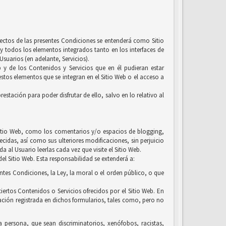
efectos de las presentes Condiciones se entenderá como Sitio
y todos los elementos integrados tanto en los interfaces de
suarios (en adelante, Servicios).
b y de los Contenidos y Servicios que en él pudieran estar
tos elementos que se integran en el Sitio Web o el acceso a
estación para poder disfrutar de ello, salvo en lo relativo al
l Sitio Web, como los comentarios y/o espacios de blogging,
ecidas, así como sus ulteriores modificaciones, sin perjuicio
 al Usuario leerlas cada vez que visite el Sitio Web.
el Sitio Web. Esta responsabilidad se extenderá a:
entes Condiciones, la Ley, la moral o el orden público, o que
iertos Contenidos o Servicios ofrecidos por el Sitio Web. En
ación registrada en dichos formularios, tales como, pero no
la persona, que sean discriminatorios, xenófobos, racistas,