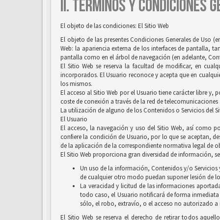
II. TÉRMINOS Y CONDICIONES 
El objeto de las condiciones: El Sitio Web
El objeto de las presentes Condiciones Generales de Uso (en
Web: la apariencia externa de los interfaces de pantalla, 
pantalla como en el árbol de navegación (en adelante, Conten
El Sitio Web se reserva la facultad de modificar, en cual
incorporados. El Usuario reconoce y acepta que en cualquie
los mismos.
El acceso al Sitio Web por el Usuario tiene carácter libre y,
coste de conexión a través de la red de telecomunicaciones
La utilización de alguno de los Contenidos o Servicios del S
El Usuario
El acceso, la navegación y uso del Sitio Web, así como por
confiere la condición de Usuario, por lo que se aceptan, des
de la aplicación de la correspondiente normativa legal de ob
El Sitio Web proporciona gran diversidad de información, ser
Un uso de la información, Contenidos y/o Servicios y
de cualquier otro modo puedan suponer lesión de lo
La veracidad y licitud de las informaciones aportada
todo caso, el Usuario notificará de forma inmediata
sólo, el robo, extravío, o el acceso no autorizado a
El Sitio Web se reserva el derecho de retirar todos aquell