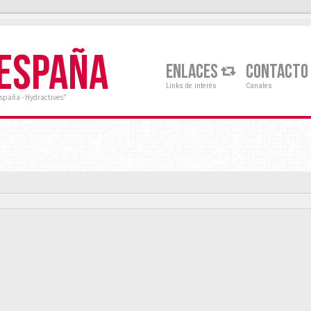
 ESPAÑA
ENLACES
CONTACTO
Links de interés
Canales
España - Hydractives"