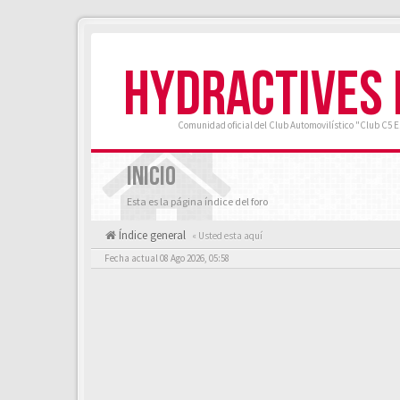
HYDRACTIVES
Comunidad oficial del Club Automovilístico "Club C5 
INICIO
Esta es la página índice del foro
Índice general
« Usted esta aquí
Fecha actual 08 Ago 2026, 05:58