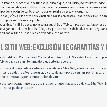
a infancia, el orden o la seguridad pública o que, a su juicio, no resultaran adec
opiniones vertidas por los Usuarios a través de comentarios u otras herramientas de
po de relación de carácter comercial entre El Sitio Web y el Usuario.
idad jurídica suficiente para vincularse por las presentes Condiciones. Por lo tan
incumplimiento de este requisito.
es en España. El Sitio Web no asegura que el Sitio Web cumpla con legislaciones de o
navegar en el Sitio Web lo hará bajo su propia responsabilidad, deberá asegurar
sabilidad alguna que se pueda derivar de dicho acceso.
 EL SITIO WEB: EXCLUSIÓN DE GARANTÍAS Y
tilidad del Sitio Web, ni de los Contenidos o Servicios. El Sitio Web hará todo lo p
Web no vaya a ser ininterrumpido o que esté libre de error.
ftware al que pueda accederse a través de este Sitio Web, esté libre de error o ca
r las pérdidas, daños o perjuicios de cualquier tipo que surjan por el acceso,
o los provocados por la introducción de virus.
 pudiesen ocasionarse a los usuarios por un uso inadecuado de este Sitio Web. E
iones que pudieran ocurrir.