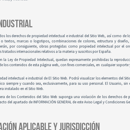
INDUSTRIAL
odos los derechos de propiedad intelectual e industrial del Sitio Web, así como de
 o textos, marcas o logotipos, combinaciones de colores, estructura y diseño
Serán, por consiguiente, obras protegidas como propiedad intelectual por el ord
ratados internacionales relativos a la materia y suscritos por España.
en la Ley de Propiedad Intelectual, quedan expresamente prohibidas la reproducci
e los contenidos de esta página web, con fines comerciales, en cualquier soporte y
ad intelectual e industrial de El Sitio Web. Podrá visualizar los elementos del Sit
ico siempre y cuando sea, exclusivamente, para su uso personal. El Usuario, sin
ra instalado en el Sitio Web.
iera de los Contenidos del Sitio Web suponga una violación de los derechos de p
ntacto del apartado de INFORMACIÓN GENERAL de este Aviso Legal y Condiciones Ge
ACIÓN APLICABLE Y JURISDICCIÓN