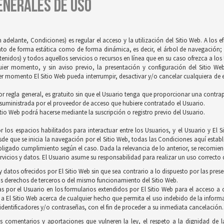
GENERALES DE USO
 adelante, Condiciones) es regular el acceso y la utilización del Sitio Web. A los 
tanto de forma estática como de forma dinámica, es decir, el árbol de navegación; 
idos) y todos aquellos servicios o recursos en línea que en su caso ofrezca a los U
quier momento, y sin aviso previo, la presentación y configuración del Sitio We
r momento El Sitio Web pueda interrumpir, desactivar y/o cancelar cualquiera de es
 por regla general, es gratuito sin que el Usuario tenga que proporcionar una contrapr
 suministrada por el proveedor de acceso que hubiere contratado el Usuario.
itio Web podrá hacerse mediante la suscripción o registro previo del Usuario.
 los espacios habilitados para interactuar entre los Usuarios, y el Usuario y E
de que se inicia la navegación por el Sitio Web, todas las Condiciones aquí establ
ligado cumplimiento según el caso. Dada la relevancia de lo anterior, se recomienda
vicios y datos. El Usuario asume su responsabilidad para realizar un uso correcto d
 datos ofrecidos por El Sitio Web sin que sea contrario a lo dispuesto por las pres
s derechos de terceros o del mismo funcionamiento del Sitio Web.
s por el Usuario en los formularios extendidos por El Sitio Web para el acceso a c
 a El Sitio Web acerca de cualquier hecho que permita el uso indebido de la inform
 identificadores y/o contraseñas, con el fin de proceder a su inmediata cancelación.
os comentarios y aportaciones que vulneren la ley, el respeto a la dignidad de 