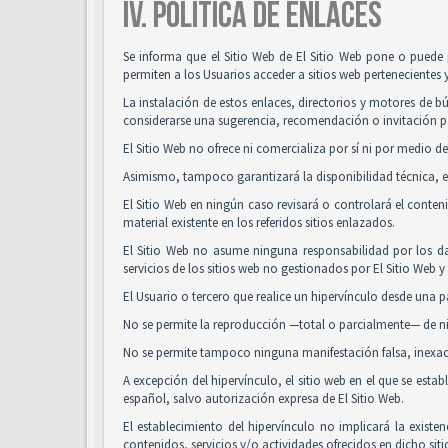
IV. POLÍTICA DE ENLACES
Se informa que el Sitio Web de El Sitio Web pone o puede 
permiten a los Usuarios acceder a sitios web pertenecientes 
La instalación de estos enlaces, directorios y motores de bú
considerarse una sugerencia, recomendación o invitación pa
El Sitio Web no ofrece ni comercializa por sí ni por medio de
Asimismo, tampoco garantizará la disponibilidad técnica, ex
El Sitio Web en ningún caso revisará o controlará el conte
material existente en los referidos sitios enlazados.
El Sitio Web no asume ninguna responsabilidad por los da
servicios de los sitios web no gestionados por El Sitio Web 
El Usuario o tercero que realice un hipervínculo desde una pá
No se permite la reproducción —total o parcialmente— de nin
No se permite tampoco ninguna manifestación falsa, inexacta
A excepción del hipervínculo, el sitio web en el que se es
español, salvo autorización expresa de El Sitio Web.
El establecimiento del hipervínculo no implicará la existenc
contenidos, servicios y/o actividades ofrecidos en dicho siti