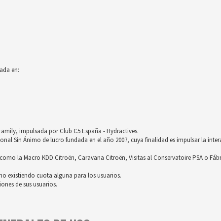
ada en:
röFamily, impulsada por Club C5 España - Hydractives.
nal Sin Ánimo de lucro fundada en el año 2007, cuya finalidad es impulsar la inter
omo la Macro KDD Citroën, Caravana Citroën, Visitas al Conservatoire PSA o Fáb
no existiendo cuota alguna para los usuarios.
ones de sus usuarios.