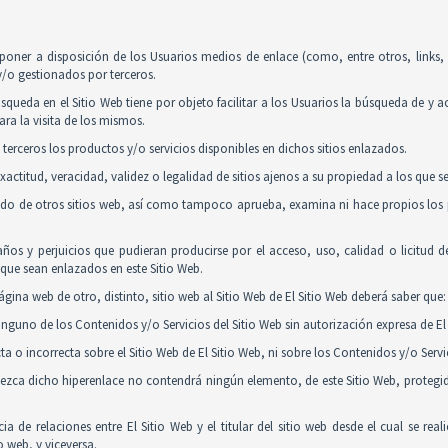
poner a disposición de los Usuarios medios de enlace (como, entre otros, links
y/o gestionados por terceros.
squeda en el Sitio Web tiene por objeto facilitar a los Usuarios la búsqueda de y 
ra la visita de los mismos.
 terceros los productos y/o servicios disponibles en dichos sitios enlazados.
actitud, veracidad, validez o legalidad de sitios ajenos a su propiedad a los que 
nido de otros sitios web, así como tampoco aprueba, examina ni hace propios los p
ños y perjuicios que pudieran producirse por el acceso, uso, calidad o licitud 
y que sean enlazados en este Sitio Web.
gina web de otro, distinto, sitio web al Sitio Web de El Sitio Web deberá saber que:
guno de los Contenidos y/o Servicios del Sitio Web sin autorización expresa de El 
 o incorrecta sobre el Sitio Web de El Sitio Web, ni sobre los Contenidos y/o Serv
tablezca dicho hiperenlace no contendrá ningún elemento, de este Sitio Web, proteg
ia de relaciones entre El Sitio Web y el titular del sitio web desde el cual se re
o web, y viceversa.