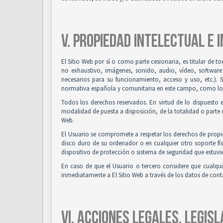
V. PROPIEDAD INTELECTUAL E 
El Sitio Web por sí o como parte cesionaria, es titular de t
no exhaustivo, imágenes, sonido, audio, vídeo, software
necesarios para su funcionamiento, acceso y uso, etc.). 
normativa española y comunitaria en este campo, como los t
Todos los derechos reservados. En virtud de lo dispuesto 
modalidad de puesta a disposición, de la totalidad o parte d
Web.
El Usuario se compromete a respetar los derechos de propied
disco duro de su ordenador o en cualquier otro soporte fís
dispositivo de protección o sistema de seguridad que estuvie
En caso de que el Usuario o tercero considere que cualqu
inmediatamente a El Sitio Web a través de los datos de co
VI. ACCIONES LEGALES, LEGISL