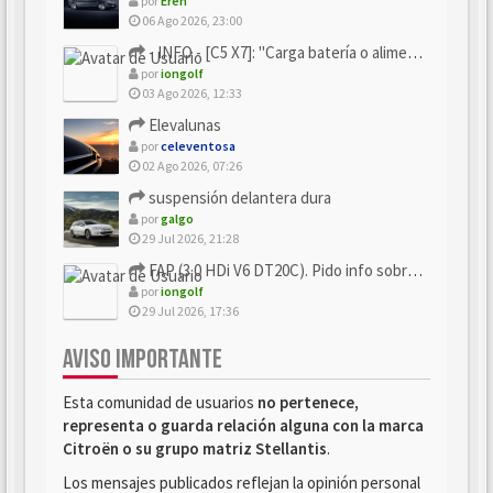
por
Eren
06 Ago 2026, 23:00
- INFO - [C5 X7]: "Carga batería o alimentación eléctri...
por
iongolf
03 Ago 2026, 12:33
Elevalunas
por
celeventosa
02 Ago 2026, 07:26
suspensión delantera dura
por
galgo
29 Jul 2026, 21:28
FAP (3.0 HDi V6 DT20C). Pido info sobre su sustitución
por
iongolf
29 Jul 2026, 17:36
AVISO IMPORTANTE
Esta comunidad de usuarios
no pertenece,
representa o guarda relación alguna con la marca
Citroën o su grupo matriz Stellantis
.
Los mensajes publicados reflejan la opinión personal