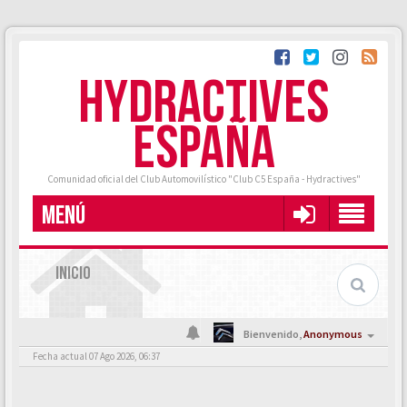
HYDRACTIVES
ESPAÑA
Comunidad oficial del Club Automovilístico "Club C5 España - Hydractives"
MENÚ
INICIO
Bienvenido,
Anonymous
Fecha actual 07 Ago 2026, 06:37