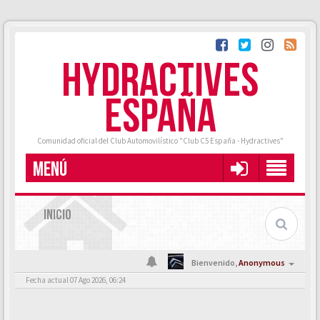
HYDRACTIVES
ESPAÑA
Comunidad oficial del Club Automovilístico "Club C5 España - Hydractives"
MENÚ
INICIO
Bienvenido,
Anonymous
Fecha actual 07 Ago 2026, 06:24