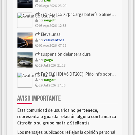
por
Eren
06 Ago 2026, 23:00
- INFO - [C5 X7]: "Carga batería o alimentación eléctri...
por
iongolf
03 Ago 2026, 12:33
Elevalunas
por
celeventosa
02 Ago 2026, 07:26
suspensión delantera dura
por
galgo
29 Jul 2026, 21:28
FAP (3.0 HDi V6 DT20C). Pido info sobre su sustitución
por
iongolf
29 Jul 2026, 17:36
AVISO IMPORTANTE
Esta comunidad de usuarios
no pertenece,
representa o guarda relación alguna con la marca
Citroën o su grupo matriz Stellantis
.
Los mensajes publicados reflejan la opinión personal