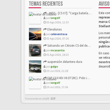
TEMAS RECIENTES
AVISO
Esta co
- INFO - [C5 X7]: "Carga batería o alimentación eléctri...
represe
por
iongolf
marca C
03 Ago 2026, 12:33
Stellan
Elevalunas
Los mens
por
celeventosa
personal
02 Ago 2026, 07:26
ningún 
Salvando un Citroën C5 del desguace: Presentación y seguimiento
publica
por
mcaxantia
En caso 
01 Ago 2026, 18:23
ser reti
suspensión delantera dura
nosotr
desarrol
por
galgo
29 Jul 2026, 21:28
FAP (3.0 HDi V6 DT20C). Pido info sobre su sustitución
por
iongolf
29 Jul 2026, 17:36
Funcionando con phpBB -