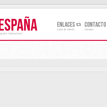
 ESPAÑA
ENLACES
CONTACTO
Links de interés
Canales
España - Hydractives"