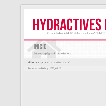
HYDRACTIVES
Comunidad oficial del Club Automovilístico "Club C5 
INICIO
Esta es la página índice del foro
Índice general
« Usted esta aquí
Fecha actual 06 Ago 2026, 03:20