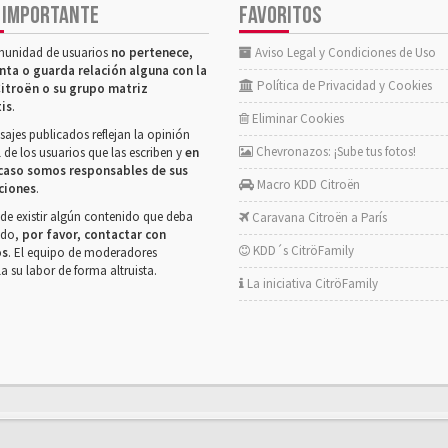
 IMPORTANTE
FAVORITOS
munidad de usuarios
no pertenece,
Aviso Legal y Condiciones de Uso
nta o guarda relación alguna con la
Política de Privacidad y Cookies
itroën o su grupo matriz
tis
.
Eliminar Cookies
ajes publicados reflejan la opinión
Chevronazos: ¡Sube tus fotos!
 de los usuarios que las escriben y
en
caso somos responsables de sus
Macro KDD Citroën
ciones
.
de existir algún contenido que deba
Caravana Citroën a París
rado,
por favor, contactar con
KDD´s CitröFamily
os
. El equipo de moderadores
la su labor de forma altruista.
La iniciativa CitröFamily