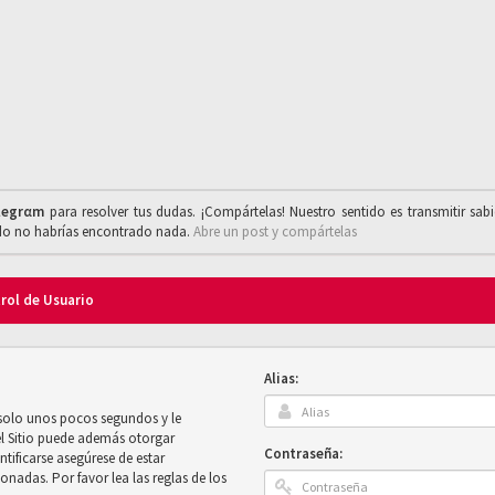
legrαm
para resolver tus dudas. ¡Compártelas! Nuestro sentido es transmitir sab
ado no habrías encontrado nada.
Abre un post y compártelas
trol de Usuario
Alias:
 solo unos pocos segundos y le
el Sitio puede además otorgar
Contraseña:
ntificarse asegúrese de estar
onadas. Por favor lea las reglas de los