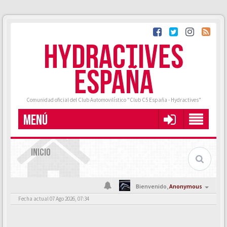
HYDRACTIVES
ESPAÑA
Comunidad oficial del Club Automovilístico "Club C5 España - Hydractives"
MENÚ
INICIO
Bienvenido,
Anonymous
Fecha actual 07 Ago 2026, 07:34