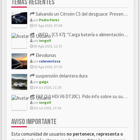
TEMAS RECIENTES
Salvando un Citroën C5 del desguace: Presentación y seguimiento
por
Pedro Perez
07 Ago 2026, 07:04
- INFO - [C5 X7]: "Carga batería o alimentación eléctri...
por
iongolf
03 Ago 2026, 12:33
Elevalunas
por
celeventosa
02 Ago 2026, 07:26
suspensión delantera dura
por
galgo
29 Jul 2026, 21:28
FAP (3.0 HDi V6 DT20C). Pido info sobre su sustitución
por
iongolf
29 Jul 2026, 17:36
AVISO IMPORTANTE
Esta comunidad de usuarios
no pertenece, representa o