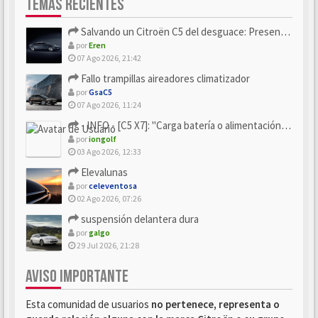
TEMAS RECIENTES
Salvando un Citroën C5 del desguace: Presentación y seguimiento
por
Eren
07 Ago 2026, 21:42
Fallo trampillas aireadores climatizador
por
GsaC5
07 Ago 2026, 11:24
- INFO - [C5 X7]: "Carga batería o alimentación eléctri...
por
iongolf
03 Ago 2026, 12:33
Elevalunas
por
celeventosa
02 Ago 2026, 07:26
suspensión delantera dura
por
galgo
29 Jul 2026, 21:28
AVISO IMPORTANTE
Esta comunidad de usuarios
no pertenece, representa o