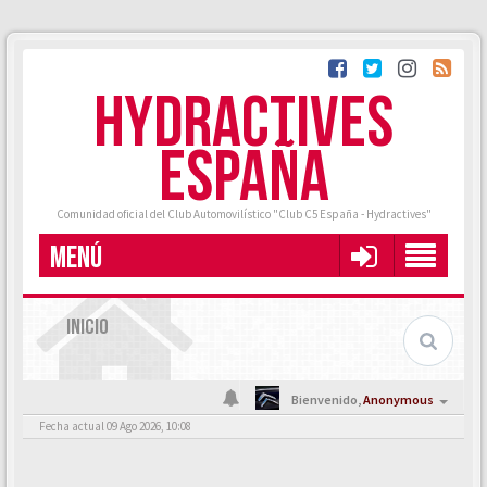
HYDRACTIVES
ESPAÑA
Comunidad oficial del Club Automovilístico "Club C5 España - Hydractives"
MENÚ
INICIO
Bienvenido,
Anonymous
Fecha actual 09 Ago 2026, 10:08