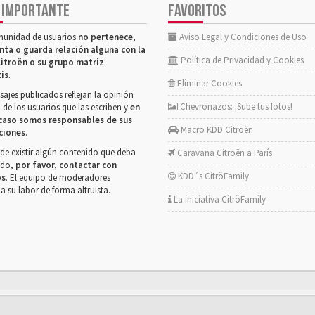
 IMPORTANTE
FAVORITOS
munidad de usuarios
no pertenece,
Aviso Legal y Condiciones de Uso
nta o guarda relación alguna con la
Política de Privacidad y Cookies
itroën o su grupo matriz
tis
.
Eliminar Cookies
ajes publicados reflejan la opinión
Chevronazos: ¡Sube tus fotos!
 de los usuarios que las escriben y
en
caso somos responsables de sus
Macro KDD Citroën
ciones
.
de existir algún contenido que deba
Caravana Citroën a París
rado,
por favor, contactar con
KDD´s CitröFamily
os
. El equipo de moderadores
la su labor de forma altruista.
La iniciativa CitröFamily