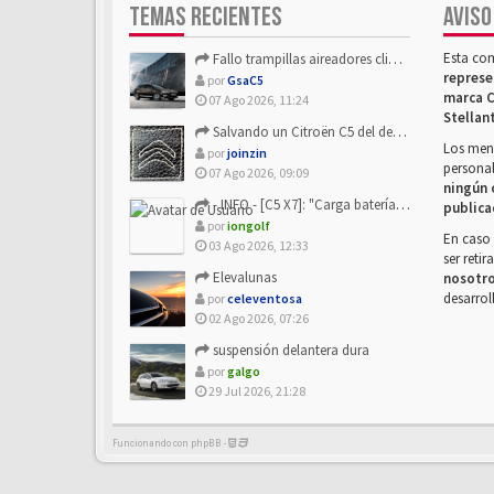
TEMAS RECIENTES
AVISO
Esta co
Fallo trampillas aireadores climatizador
represe
por
GsaC5
marca C
07 Ago 2026, 11:24
Stellan
Salvando un Citroën C5 del desguace: Presentación y seguimiento
Los mens
por
joinzin
personal
07 Ago 2026, 09:09
ningún 
- INFO - [C5 X7]: "Carga batería o alimentación eléctri...
publica
por
iongolf
En caso 
03 Ago 2026, 12:33
ser reti
Elevalunas
nosotr
desarrol
por
celeventosa
02 Ago 2026, 07:26
suspensión delantera dura
por
galgo
29 Jul 2026, 21:28
Funcionando con phpBB -