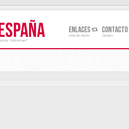
 ESPAÑA
ENLACES
CONTACTO
Links de interés
Canales
España - Hydractives"