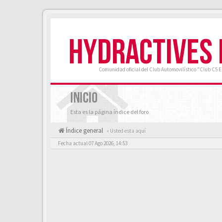
HYDRACTIVES
Comunidad oficial del Club Automovilístico "Club C5 
INICIO
Esta es la página índice del foro
Índice general
« Usted esta aquí
Fecha actual 07 Ago 2026, 14:53