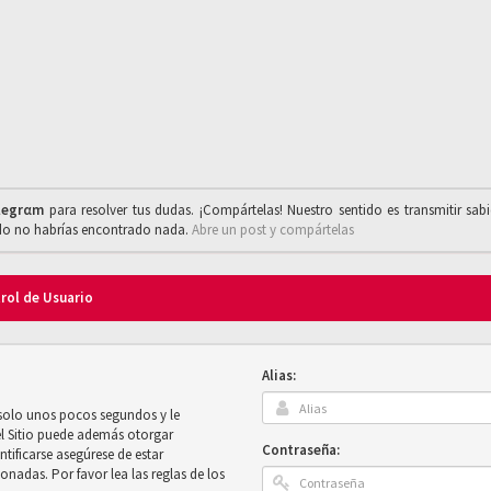
legrαm
para resolver tus dudas. ¡Compártelas! Nuestro sentido es transmitir sab
ado no habrías encontrado nada.
Abre un post y compártelas
trol de Usuario
Alias:
 solo unos pocos segundos y le
el Sitio puede además otorgar
Contraseña:
ntificarse asegúrese de estar
onadas. Por favor lea las reglas de los