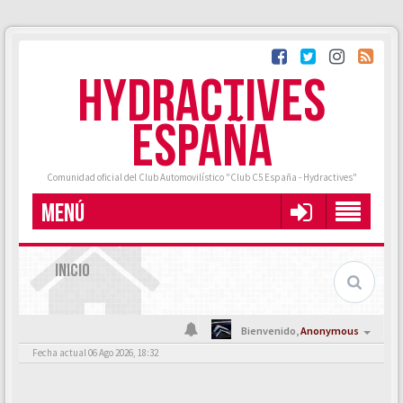
HYDRACTIVES
ESPAÑA
Comunidad oficial del Club Automovilístico "Club C5 España - Hydractives"
MENÚ
INICIO
Bienvenido,
Anonymous
Fecha actual 06 Ago 2026, 18:32