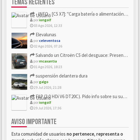
TEMAS RECIENTES
- INFO - [C5 X7]: "Carga batería o alimentación eléctri...
por
iongolf
03 Ago 2026, 12:33
Elevalunas
por
celeventosa
02 Ago 2026, 07:26
Salvando un Citroën C5 del desguace: Presentación y seguimiento
por
mcaxantia
01 Ago 2026, 18:23
suspensión delantera dura
por
galgo
29 Jul 2026, 21:28
FAP (3.0 HDi V6 DT20C). Pido info sobre su sustitución
por
iongolf
29 Jul 2026, 17:36
AVISO IMPORTANTE
Esta comunidad de usuarios
no pertenece, representa o