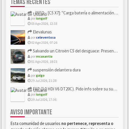
TEMAS RECIENTES
- INFO - [C5 X7]: "Carga batería o alimentación eléctri...
por
iongolf
03 Ago 2026, 12:33
Elevalunas
por
celeventosa
02 Ago 2026, 07:26
Salvando un Citroën C5 del desguace: Presentación y seguimiento
por
mcaxantia
01 Ago 2026, 18:23
suspensión delantera dura
por
galgo
29 Jul 2026, 21:28
FAP (3.0 HDi V6 DT20C). Pido info sobre su sustitución
por
iongolf
29 Jul 2026, 17:36
AVISO IMPORTANTE
Esta comunidad de usuarios
no pertenece, representa o