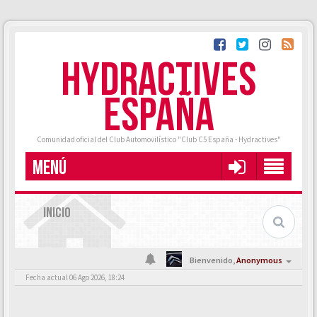
HYDRACTIVES
ESPAÑA
Comunidad oficial del Club Automovilístico "Club C5 España - Hydractives"
MENÚ
INICIO
Bienvenido,
Anonymous
Fecha actual 06 Ago 2026, 18:24