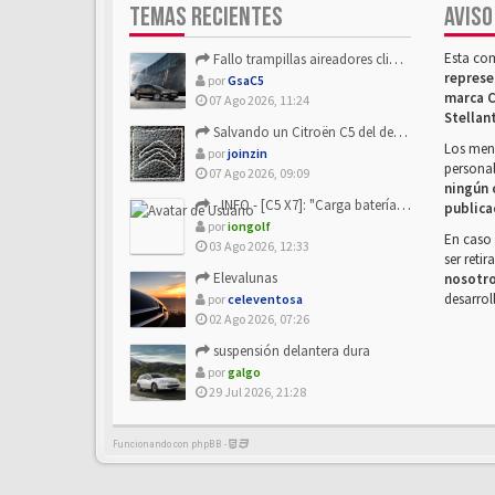
TEMAS RECIENTES
AVISO
Esta co
Fallo trampillas aireadores climatizador
represe
por
GsaC5
marca C
07 Ago 2026, 11:24
Stellan
Salvando un Citroën C5 del desguace: Presentación y seguimiento
Los mens
por
joinzin
personal
07 Ago 2026, 09:09
ningún 
- INFO - [C5 X7]: "Carga batería o alimentación eléctri...
publica
por
iongolf
En caso 
03 Ago 2026, 12:33
ser reti
Elevalunas
nosotr
desarrol
por
celeventosa
02 Ago 2026, 07:26
suspensión delantera dura
por
galgo
29 Jul 2026, 21:28
Funcionando con phpBB -