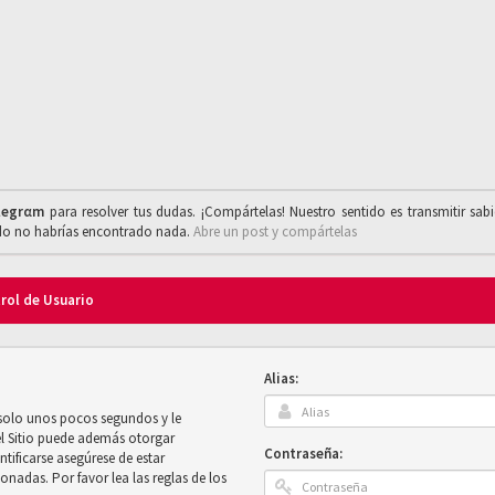
legrαm
para resolver tus dudas. ¡Compártelas! Nuestro sentido es transmitir sab
ado no habrías encontrado nada.
Abre un post y compártelas
trol de Usuario
Alias:
 solo unos pocos segundos y le
el Sitio puede además otorgar
Contraseña:
ntificarse asegúrese de estar
onadas. Por favor lea las reglas de los