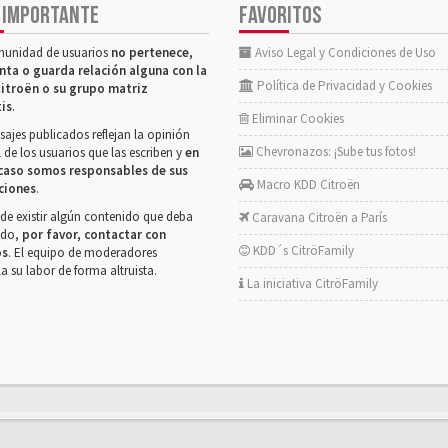
 IMPORTANTE
FAVORITOS
munidad de usuarios
no pertenece,
Aviso Legal y Condiciones de Uso
nta o guarda relación alguna con la
Política de Privacidad y Cookies
itroën o su grupo matriz
tis
.
Eliminar Cookies
ajes publicados reflejan la opinión
Chevronazos: ¡Sube tus fotos!
 de los usuarios que las escriben y
en
caso somos responsables de sus
Macro KDD Citroën
ciones
.
de existir algún contenido que deba
Caravana Citroën a París
rado,
por favor, contactar con
KDD´s CitröFamily
os
. El equipo de moderadores
la su labor de forma altruista.
La iniciativa CitröFamily