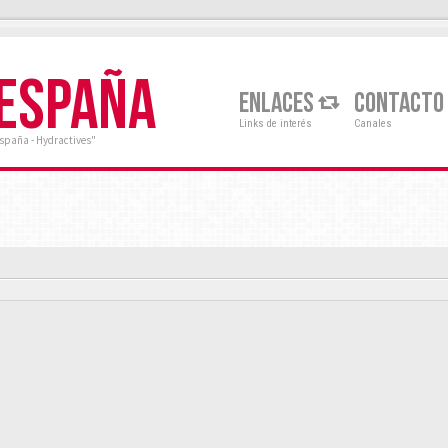
 ESPAÑA
ENLACES
CONTACTO
Links de interés
Canales
España - Hydractives"