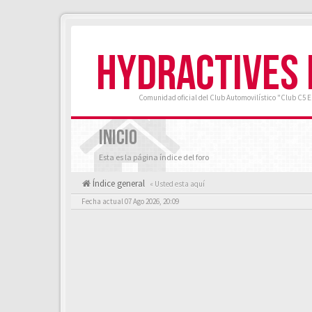
HYDRACTIVES
Comunidad oficial del Club Automovilístico "Club C5 
INICIO
Esta es la página índice del foro
Índice general
« Usted esta aquí
Fecha actual 07 Ago 2026, 20:09