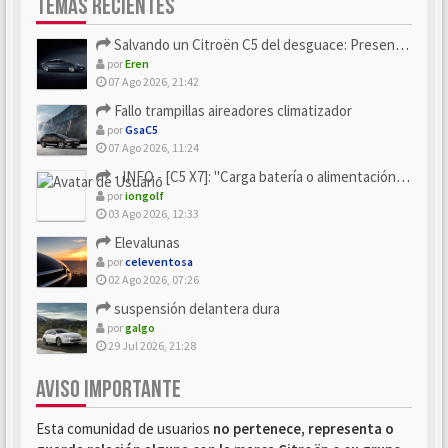
TEMAS RECIENTES
Salvando un Citroën C5 del desguace: Presentación y seguimiento
por
Eren
07 Ago 2026, 21:42
Fallo trampillas aireadores climatizador
por
GsaC5
07 Ago 2026, 11:24
- INFO - [C5 X7]: "Carga batería o alimentación eléctri...
por
iongolf
03 Ago 2026, 12:33
Elevalunas
por
celeventosa
02 Ago 2026, 07:26
suspensión delantera dura
por
galgo
29 Jul 2026, 21:28
AVISO IMPORTANTE
Esta comunidad de usuarios
no pertenece, representa o