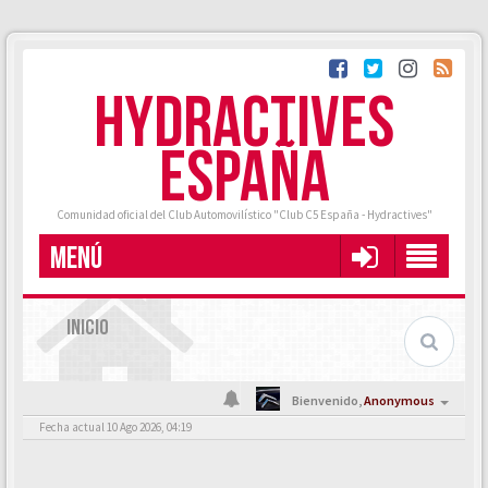
HYDRACTIVES
ESPAÑA
Comunidad oficial del Club Automovilístico "Club C5 España - Hydractives"
MENÚ
INICIO
Bienvenido,
Anonymous
Fecha actual 10 Ago 2026, 04:19