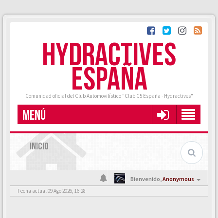
HYDRACTIVES
ESPAÑA
Comunidad oficial del Club Automovilístico "Club C5 España - Hydractives"
MENÚ
INICIO
Bienvenido,
Anonymous
Fecha actual 09 Ago 2026, 16:28