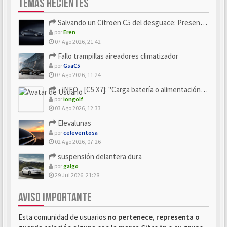
TEMAS RECIENTES
Salvando un Citroën C5 del desguace: Presentación y seguimiento
por
Eren
07 Ago 2026, 21:42
Fallo trampillas aireadores climatizador
por
GsaC5
07 Ago 2026, 11:24
- INFO - [C5 X7]: "Carga batería o alimentación eléctri...
por
iongolf
03 Ago 2026, 12:33
Elevalunas
por
celeventosa
02 Ago 2026, 07:26
suspensión delantera dura
por
galgo
29 Jul 2026, 21:28
AVISO IMPORTANTE
Esta comunidad de usuarios
no pertenece, representa o