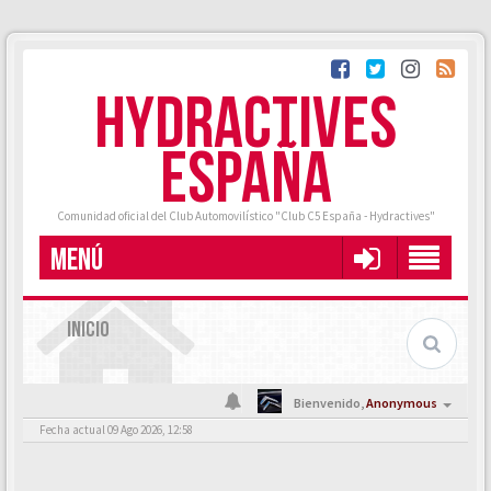
HYDRACTIVES
ESPAÑA
Comunidad oficial del Club Automovilístico "Club C5 España - Hydractives"
MENÚ
INICIO
Bienvenido,
Anonymous
Fecha actual 09 Ago 2026, 12:58