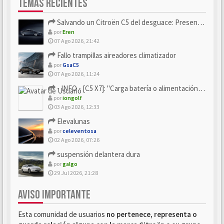
TEMAS RECIENTES
Salvando un Citroën C5 del desguace: Presentación y seguimiento
por
Eren
07 Ago 2026, 21:42
Fallo trampillas aireadores climatizador
por
GsaC5
07 Ago 2026, 11:24
- INFO - [C5 X7]: "Carga batería o alimentación eléctri...
por
iongolf
03 Ago 2026, 12:33
Elevalunas
por
celeventosa
02 Ago 2026, 07:26
suspensión delantera dura
por
galgo
29 Jul 2026, 21:28
AVISO IMPORTANTE
Esta comunidad de usuarios
no pertenece, representa o