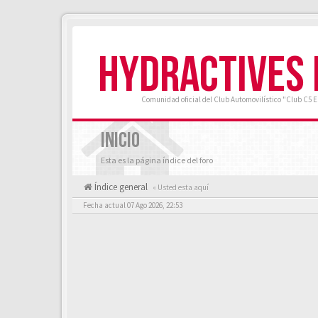
HYDRACTIVES
Comunidad oficial del Club Automovilístico "Club C5 
INICIO
Esta es la página índice del foro
Índice general
« Usted esta aquí
Fecha actual 07 Ago 2026, 22:53