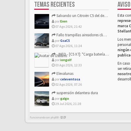
TEMAS RECIENTES
AVISO
Esta co
Salvando un Citroën C5 del desguace: Presentación y seguimiento
represe
por
Eren
marca C
07 Ago 2026, 21:42
Stellan
Fallo trampillas aireadores climatizador
Los mens
por
GsaC5
personal
07 Ago 2026, 11:24
ningún 
- INFO - [C5 X7]: "Carga batería o alimentación eléctri...
publica
por
iongolf
En caso 
03 Ago 2026, 12:33
ser reti
Elevalunas
nosotr
desarrol
por
celeventosa
02 Ago 2026, 07:26
suspensión delantera dura
por
galgo
29 Jul 2026, 21:28
Funcionando con phpBB -