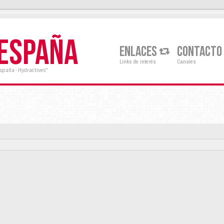
 ESPAÑA
ENLACES
CONTACTO
Links de interés
Canales
España - Hydractives"