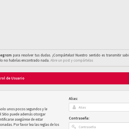
legrαm
para resolver tus dudas. ¡Compártelas! Nuestro sentido es transmitir sab
ado no habrías encontrado nada.
Abre un post y compártelas
trol de Usuario
Alias:
 solo unos pocos segundos y le
el Sitio puede además otorgar
Contraseña:
ntificarse asegúrese de estar
onadas. Por favor lea las reglas de los