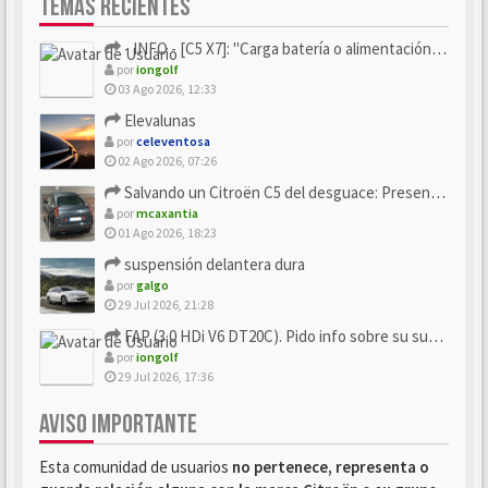
TEMAS RECIENTES
- INFO - [C5 X7]: "Carga batería o alimentación eléctri...
por
iongolf
03 Ago 2026, 12:33
Elevalunas
por
celeventosa
02 Ago 2026, 07:26
Salvando un Citroën C5 del desguace: Presentación y seguimiento
por
mcaxantia
01 Ago 2026, 18:23
suspensión delantera dura
por
galgo
29 Jul 2026, 21:28
FAP (3.0 HDi V6 DT20C). Pido info sobre su sustitución
por
iongolf
29 Jul 2026, 17:36
AVISO IMPORTANTE
Esta comunidad de usuarios
no pertenece, representa o