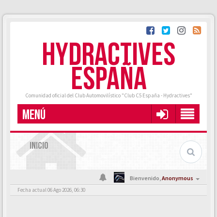
HYDRACTIVES
ESPAÑA
Comunidad oficial del Club Automovilístico "Club C5 España - Hydractives"
MENÚ
INICIO
Bienvenido,
Anonymous
Fecha actual 06 Ago 2026, 06:30