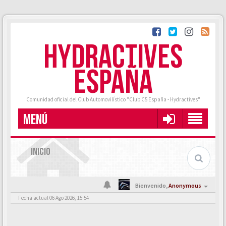
HYDRACTIVES
ESPAÑA
Comunidad oficial del Club Automovilístico "Club C5 España - Hydractives"
MENÚ
INICIO
Bienvenido,
Anonymous
Fecha actual 06 Ago 2026, 15:54