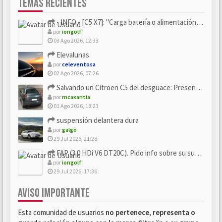
TEMAS RECIENTES
- INFO - [C5 X7]: "Carga batería o alimentación eléctri...
por
iongolf
03 Ago 2026, 12:33
Elevalunas
por
celeventosa
02 Ago 2026, 07:26
Salvando un Citroën C5 del desguace: Presentación y seguimiento
por
mcaxantia
01 Ago 2026, 18:23
suspensión delantera dura
por
galgo
29 Jul 2026, 21:28
FAP (3.0 HDi V6 DT20C). Pido info sobre su sustitución
por
iongolf
29 Jul 2026, 17:36
AVISO IMPORTANTE
Esta comunidad de usuarios
no pertenece, representa o