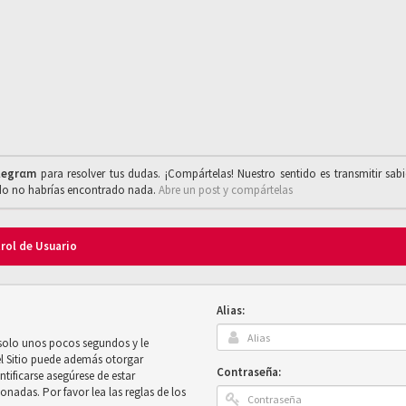
legrαm
para resolver tus dudas. ¡Compártelas! Nuestro sentido es transmitir sab
ado no habrías encontrado nada.
Abre un post y compártelas
trol de Usuario
Alias:
 solo unos pocos segundos y le
el Sitio puede además otorgar
Contraseña:
ntificarse asegúrese de estar
onadas. Por favor lea las reglas de los