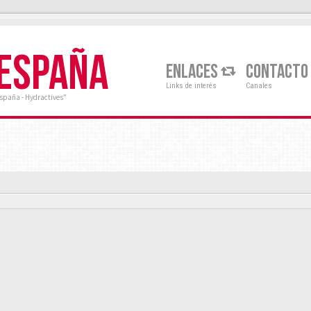
 ESPAÑA
ENLACES
CONTACTO
Links de interés
Canales
España - Hydractives"