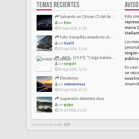
TEMAS RECIENTES
AVISO
Esta co
Salvando un Citroën C5 del desguace: Presentación y seguimiento
represe
por
Eren
marca C
07 Ago 2026, 21:42
Stellan
Fallo trampillas aireadores climatizador
Los mens
por
GsaC5
personal
07 Ago 2026, 11:24
ningún 
- INFO - [C5 X7]: "Carga batería o alimentación eléctri...
publica
por
iongolf
En caso 
03 Ago 2026, 12:33
ser reti
Elevalunas
nosotr
desarrol
por
celeventosa
02 Ago 2026, 07:26
suspensión delantera dura
por
galgo
29 Jul 2026, 21:28
Funcionando con phpBB -