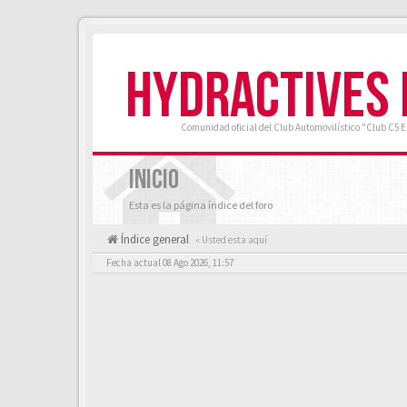
HYDRACTIVES
Comunidad oficial del Club Automovilístico "Club C5 
INICIO
Esta es la página índice del foro
Índice general
« Usted esta aquí
Fecha actual 08 Ago 2026, 11:57