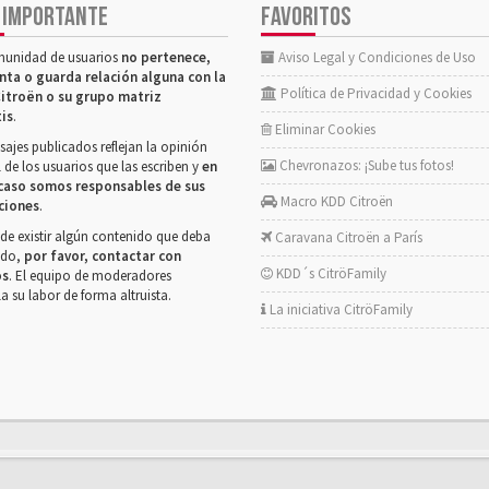
 IMPORTANTE
FAVORITOS
munidad de usuarios
no pertenece,
Aviso Legal y Condiciones de Uso
nta o guarda relación alguna con la
Política de Privacidad y Cookies
itroën o su grupo matriz
tis
.
Eliminar Cookies
ajes publicados reflejan la opinión
Chevronazos: ¡Sube tus fotos!
 de los usuarios que las escriben y
en
caso somos responsables de sus
Macro KDD Citroën
ciones
.
de existir algún contenido que deba
Caravana Citroën a París
rado,
por favor, contactar con
KDD´s CitröFamily
os
. El equipo de moderadores
la su labor de forma altruista.
La iniciativa CitröFamily