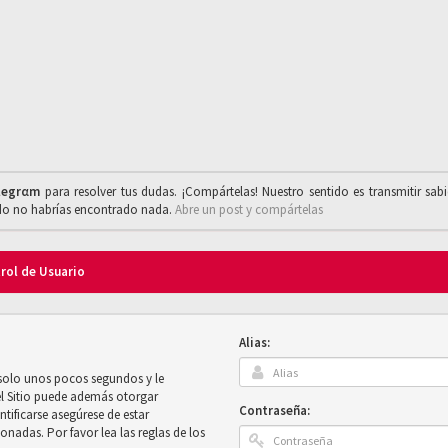
legrαm
para resolver tus dudas. ¡Compártelas! Nuestro sentido es transmitir sab
ado no habrías encontrado nada.
Abre un post y compártelas
trol de Usuario
Alias:
 solo unos pocos segundos y le
el Sitio puede además otorgar
Contraseña:
ntificarse asegúrese de estar
onadas. Por favor lea las reglas de los