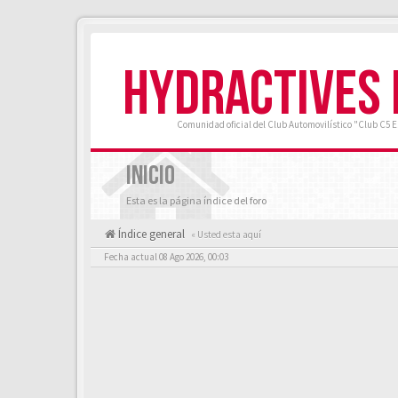
HYDRACTIVES
Comunidad oficial del Club Automovilístico "Club C5 
INICIO
Esta es la página índice del foro
Índice general
« Usted esta aquí
Fecha actual 08 Ago 2026, 00:03