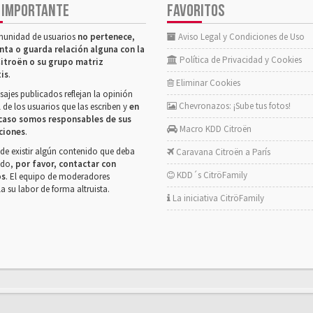
 IMPORTANTE
FAVORITOS
munidad de usuarios
no pertenece,
Aviso Legal y Condiciones de Uso
nta o guarda relación alguna con la
Política de Privacidad y Cookies
itroën o su grupo matriz
tis
.
Eliminar Cookies
ajes publicados reflejan la opinión
Chevronazos: ¡Sube tus fotos!
 de los usuarios que las escriben y
en
caso somos responsables de sus
Macro KDD Citroën
ciones
.
de existir algún contenido que deba
Caravana Citroën a París
rado,
por favor, contactar con
KDD´s CitröFamily
os
. El equipo de moderadores
la su labor de forma altruista.
La iniciativa CitröFamily