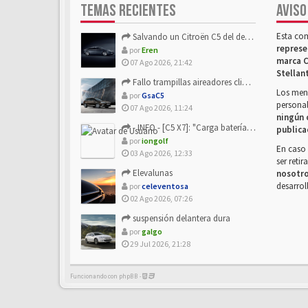
TEMAS RECIENTES
AVISO
Esta co
Salvando un Citroën C5 del desguace: Presentación y seguimiento
represe
por
Eren
marca C
07 Ago 2026, 21:42
Stellan
Fallo trampillas aireadores climatizador
Los mens
por
GsaC5
personal
07 Ago 2026, 11:24
ningún 
- INFO - [C5 X7]: "Carga batería o alimentación eléctri...
publica
por
iongolf
En caso 
03 Ago 2026, 12:33
ser reti
Elevalunas
nosotr
desarrol
por
celeventosa
02 Ago 2026, 07:26
suspensión delantera dura
por
galgo
29 Jul 2026, 21:28
Funcionando con phpBB -