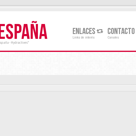
 ESPAÑA
ENLACES
CONTACTO
Links de interés
Canales
España - Hydractives"