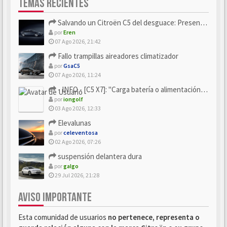
TEMAS RECIENTES
Salvando un Citroën C5 del desguace: Presentación y seguimiento
por
Eren
07 Ago 2026, 21:42
Fallo trampillas aireadores climatizador
por
GsaC5
07 Ago 2026, 11:24
- INFO - [C5 X7]: "Carga batería o alimentación eléctri...
por
iongolf
03 Ago 2026, 12:33
Elevalunas
por
celeventosa
02 Ago 2026, 07:26
suspensión delantera dura
por
galgo
29 Jul 2026, 21:28
AVISO IMPORTANTE
Esta comunidad de usuarios
no pertenece, representa o