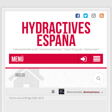
HYDRACTIVES
ESPAÑA
Comunidad oficial del Club Automovilístico "Club C5 España - Hydractives"
MENÚ
INICIO
Bienvenido,
Anonymous
Fecha actual 08 Ago 2026, 04:27