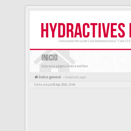
HYDRACTIVES
Comunidad oficial del Club Automovilístico "Club C5 
INICIO
Esta es la página índice del foro
Índice general
« Usted esta aquí
Fecha actual 06 Ago 2026, 10:46