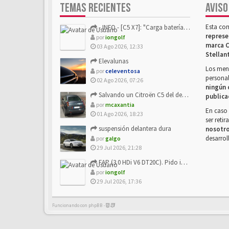
TEMAS RECIENTES
AVISO
Esta co
- INFO - [C5 X7]: "Carga batería o alimentación eléctri...
represe
por
iongolf
marca C
03 Ago 2026, 12:33
Stellan
Elevalunas
Los mens
por
celeventosa
personal
02 Ago 2026, 07:26
ningún 
Salvando un Citroën C5 del desguace: Presentación y seguimiento
publica
por
mcaxantia
En caso 
01 Ago 2026, 18:23
ser reti
suspensión delantera dura
nosotr
desarrol
por
galgo
29 Jul 2026, 21:28
FAP (3.0 HDi V6 DT20C). Pido info sobre su sustitución
por
iongolf
29 Jul 2026, 17:36
Funcionando con phpBB -