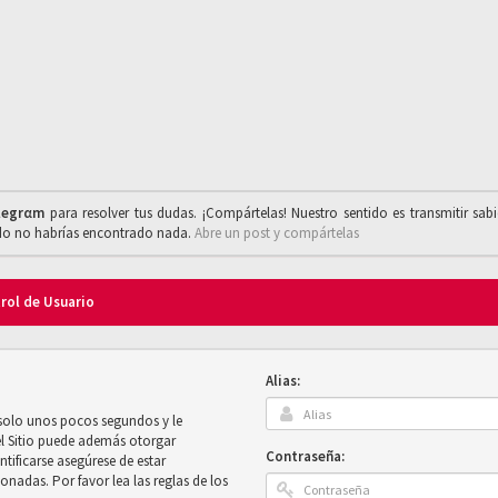
legrαm
para resolver tus dudas. ¡Compártelas! Nuestro sentido es transmitir sab
ado no habrías encontrado nada.
Abre un post y compártelas
trol de Usuario
Alias:
 solo unos pocos segundos y le
el Sitio puede además otorgar
Contraseña:
ntificarse asegúrese de estar
onadas. Por favor lea las reglas de los