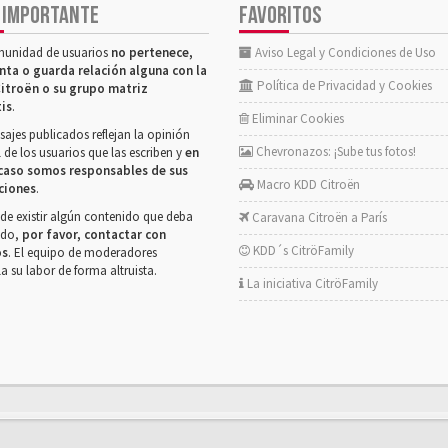
 IMPORTANTE
FAVORITOS
munidad de usuarios
no pertenece,
Aviso Legal y Condiciones de Uso
nta o guarda relación alguna con la
Política de Privacidad y Cookies
itroën o su grupo matriz
tis
.
Eliminar Cookies
ajes publicados reflejan la opinión
Chevronazos: ¡Sube tus fotos!
 de los usuarios que las escriben y
en
caso somos responsables de sus
Macro KDD Citroën
ciones
.
de existir algún contenido que deba
Caravana Citroën a París
rado,
por favor, contactar con
KDD´s CitröFamily
os
. El equipo de moderadores
la su labor de forma altruista.
La iniciativa CitröFamily