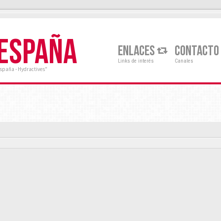
 ESPAÑA
ENLACES
CONTACTO
Links de interés
Canales
España - Hydractives"