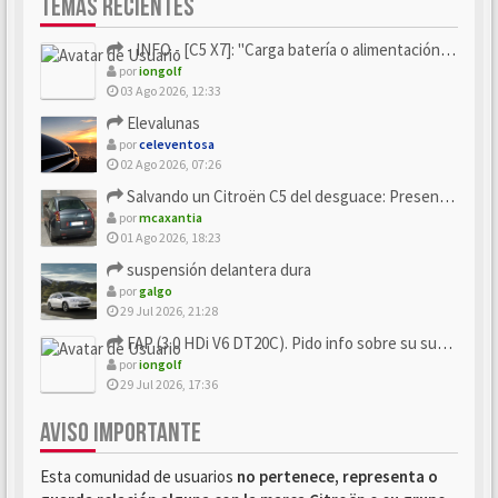
TEMAS RECIENTES
- INFO - [C5 X7]: "Carga batería o alimentación eléctri...
por
iongolf
03 Ago 2026, 12:33
Elevalunas
por
celeventosa
02 Ago 2026, 07:26
Salvando un Citroën C5 del desguace: Presentación y seguimiento
por
mcaxantia
01 Ago 2026, 18:23
suspensión delantera dura
por
galgo
29 Jul 2026, 21:28
FAP (3.0 HDi V6 DT20C). Pido info sobre su sustitución
por
iongolf
29 Jul 2026, 17:36
AVISO IMPORTANTE
Esta comunidad de usuarios
no pertenece, representa o