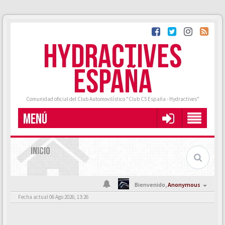
HYDRACTIVES
ESPAÑA
Comunidad oficial del Club Automovilístico "Club C5 España - Hydractives"
MENÚ
INICIO
Bienvenido,
Anonymous
Fecha actual 06 Ago 2026, 13:26