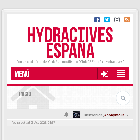
HYDRACTIVES
ESPAÑA
Comunidad oficial del Club Automovilístico "Club C5 España - Hydractives"
MENÚ
INICIO
Bienvenido,
Anonymous
Fecha actual 08 Ago 2026, 04:57