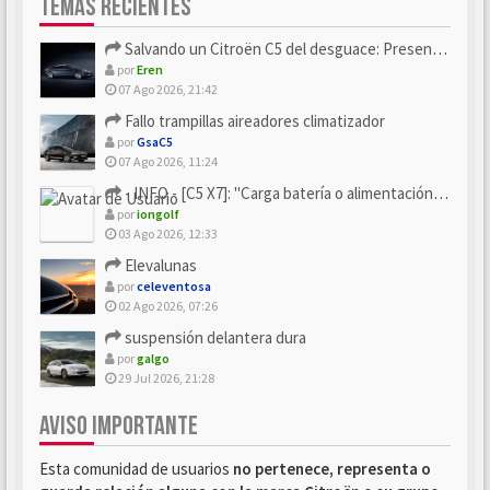
TEMAS RECIENTES
Salvando un Citroën C5 del desguace: Presentación y seguimiento
por
Eren
07 Ago 2026, 21:42
Fallo trampillas aireadores climatizador
por
GsaC5
07 Ago 2026, 11:24
- INFO - [C5 X7]: "Carga batería o alimentación eléctri...
por
iongolf
03 Ago 2026, 12:33
Elevalunas
por
celeventosa
02 Ago 2026, 07:26
suspensión delantera dura
por
galgo
29 Jul 2026, 21:28
AVISO IMPORTANTE
Esta comunidad de usuarios
no pertenece, representa o