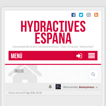
HYDRACTIVES
ESPAÑA
Comunidad oficial del Club Automovilístico "Club C5 España - Hydractives"
MENÚ
INICIO
Bienvenido,
Anonymous
Fecha actual 07 Ago 2026, 06:50