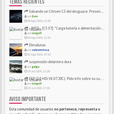
TEMAS RECIENTES
Salvando un Citroën C5 del desguace: Presentación y seguimiento
por
Eren
06 Ago 2026, 23:00
- INFO - [C5 X7]: "Carga batería o alimentación eléctri...
por
iongolf
03 Ago 2026, 12:33
Elevalunas
por
celeventosa
02 Ago 2026, 07:26
suspensión delantera dura
por
galgo
29 Jul 2026, 21:28
FAP (3.0 HDi V6 DT20C). Pido info sobre su sustitución
por
iongolf
29 Jul 2026, 17:36
AVISO IMPORTANTE
Esta comunidad de usuarios
no pertenece, representa o