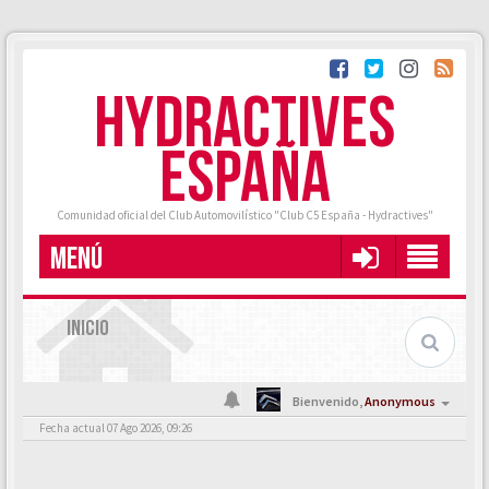
HYDRACTIVES
ESPAÑA
Comunidad oficial del Club Automovilístico "Club C5 España - Hydractives"
MENÚ
INICIO
Bienvenido,
Anonymous
Fecha actual 07 Ago 2026, 09:26