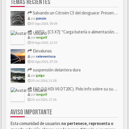
TEMAS RECIENTES
Salvando un Citroën C5 del desguace: Presentación y seguimiento
por
joinzin
07 Ago 2026, 09:09
- INFO - [C5 X7]: "Carga batería o alimentación eléctri...
por
iongolf
03 Ago 2026, 12:33
Elevalunas
por
celeventosa
02 Ago 2026, 07:26
suspensión delantera dura
por
galgo
29 Jul 2026, 21:28
FAP (3.0 HDi V6 DT20C). Pido info sobre su sustitución
por
iongolf
29 Jul 2026, 17:36
AVISO IMPORTANTE
Esta comunidad de usuarios
no pertenece, representa o