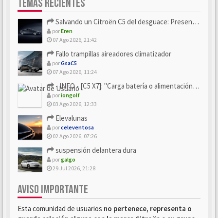
TEMAS RECIENTES
Salvando un Citroën C5 del desguace: Presentación y seguimiento
por
Eren
07 Ago 2026, 21:42
Fallo trampillas aireadores climatizador
por
GsaC5
07 Ago 2026, 11:24
- INFO - [C5 X7]: "Carga batería o alimentación eléctri...
por
iongolf
03 Ago 2026, 12:33
Elevalunas
por
celeventosa
02 Ago 2026, 07:26
suspensión delantera dura
por
galgo
29 Jul 2026, 21:28
AVISO IMPORTANTE
Esta comunidad de usuarios
no pertenece, representa o