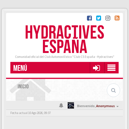
HYDRACTIVES
ESPAÑA
Comunidad oficial del Club Automovilístico "Club C5 España - Hydractives"
MENÚ
INICIO
Bienvenido,
Anonymous
Fecha actual 10 Ago 2026, 09:37